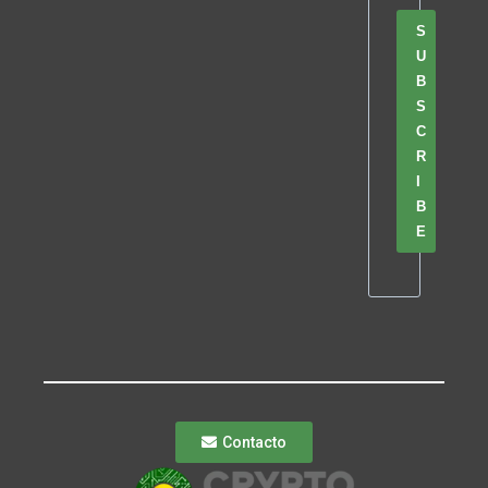
S
U
B
S
C
R
I
B
E
Contacto