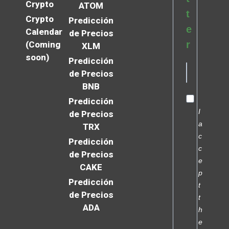
Crypto
ATOM
t
Crypto
Predicción
e
Calendar
de Precios
r
(Coming
XLM
soon)
Predicción
de Precios
BNB
Predicción
I
de Precios
a
TRX
c
Predicción
c
de Precios
e
CAKE
p
Predicción
t
de Precios
t
ADA
h
e