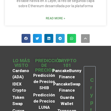
estable nativa en X Layer, la red de segunda capa
sobre Ethereum desarrollada por la plataforma
READ MORE »
LO MÁS
PREDICCIÓN
CRYPTO
VISTO
DE
101
PRECIOS
Cardano
PancakeBunny
Predicción
(ADA)
Finance
C
de Precios
IDEX
PancakeSwap
r
SHIB
Crypto
Finance
y
Predicción
Token
Guarda
de Precios
p
Swap
Wallet
LUNA
t
Curve
Tronscan