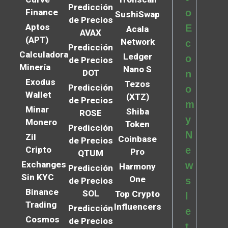
Predicción
Finance
o
SushiSwap
de Precios
Aptos
E
Acala
AVAX
(APT)
Network
c
Predicción
Calculadora
Ledger
o
de Precios
Minería
Nano S
DOT
n
Exodus
Tezos
Predicción
o
Wallet
(XTZ)
de Precios
m
Minar
Shiba
ROSE
y
Monero
Token
Predicción
N
Zil
Coinbase
de Precios
Cripto
e
Pro
QTUM
Exchanges
w
Harmony
Predicción
Sin KYC
One
s
de Precios
Binance
SOL
Top Crypto
l
Trading
Influencers
Predicción
e
Cosmos
de Precios
t