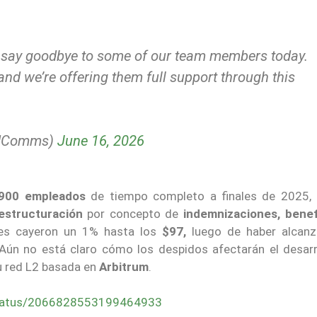
to say goodbye to some of our team members today.
and we’re offering them full support through this
odComms)
June 16, 2026
.900 empleados
de tiempo completo a finales de 2025,
estructuración
por concepto de
indemnizaciones, benef
nes cayeron un 1% hasta los
$97,
luego de haber alcan
Aún no está claro cómo los despidos afectarán el desarr
su red L2 basada en
Arbitrum
.
tatus/2066828553199464933