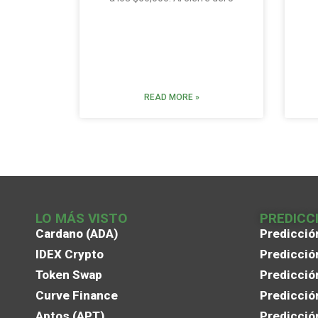
READ MORE »
LO MÁS VISTO
PREDICC
Cardano (ADA)
Predicció
IDEX Crypto
Predicció
Token Swap
Predicció
Curve Finance
Predicció
Aptos (APT)
Predicció