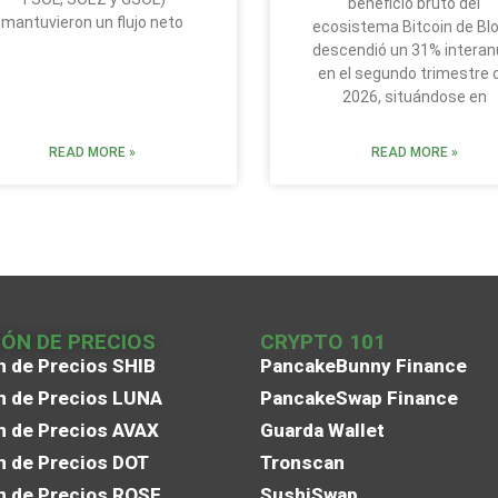
beneficio bruto del
mantuvieron un flujo neto
ecosistema Bitcoin de Bl
descendió un 31% interan
en el segundo trimestre 
2026, situándose en
READ MORE »
READ MORE »
IÓN DE PRECIOS
CRYPTO 101
n de Precios SHIB
PancakeBunny Finance
n de Precios LUNA
PancakeSwap Finance
n de Precios AVAX
Guarda Wallet
n de Precios DOT
Tronscan
n de Precios ROSE
SushiSwap