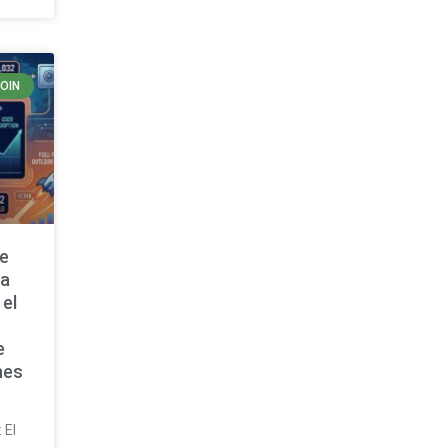
COIN
de
ta
 el
e
nes
 El