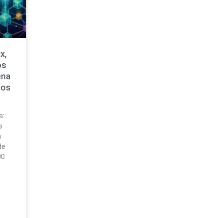
x,
os
ena
dos
a:
s
u
de
00