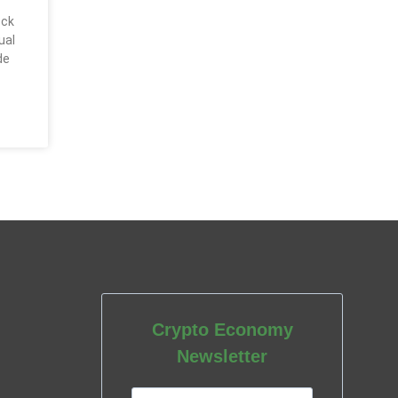
ock
ual
de
Crypto Economy
Newsletter