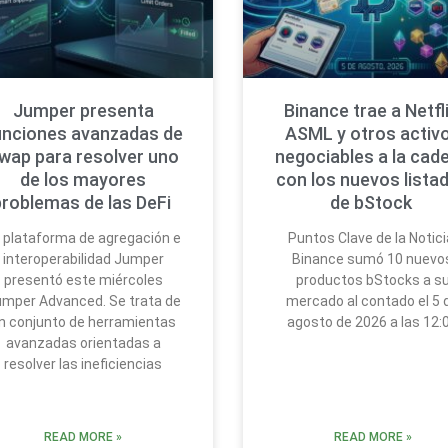
Jumper presenta
Binance trae a Netfli
unciones avanzadas de
ASML y otros activ
wap para resolver uno
negociables a la cad
de los mayores
con los nuevos lista
problemas de las DeFi
de bStock
 plataforma de agregación e
Puntos Clave de la Notici
interoperabilidad Jumper
Binance sumó 10 nuevo
presentó este miércoles
productos bStocks a s
mper Advanced. Se trata de
mercado al contado el 5 
n conjunto de herramientas
agosto de 2026 a las 12:
avanzadas orientadas a
resolver las ineficiencias
READ MORE »
READ MORE »