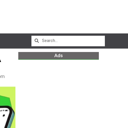
Ads
A
pm