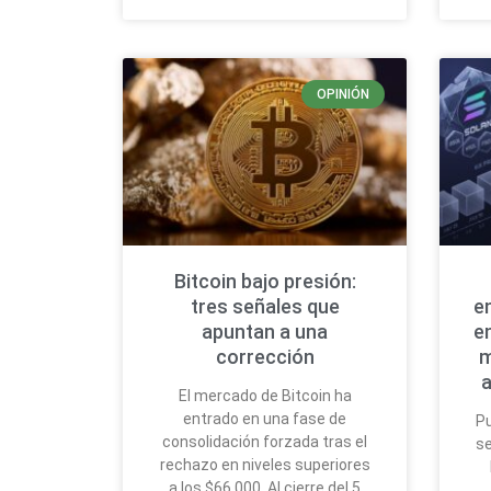
OPINIÓN
Bitcoin bajo presión:
tres señales que
e
apuntan a una
e
corrección
m
a
El mercado de Bitcoin ha
entrado en una fase de
Pu
consolidación forzada tras el
se
rechazo en niveles superiores
a los $66,000. Al cierre del 5