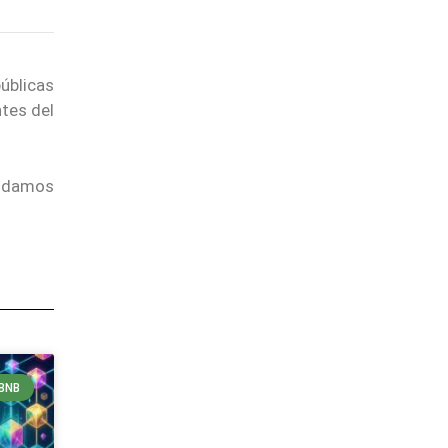
úblicas
ntes del
endamos
BNB