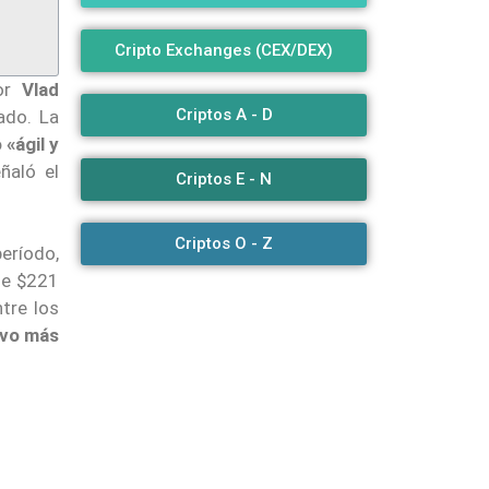
Cripto Exchanges (CEX/DEX)
dor
Vlad
Criptos A - D
ado. La
 «ágil y
ñaló el
Criptos E - N
Criptos O - Z
período,
de $221
tre los
uvo más