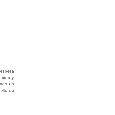
espera
icios y
zado un
ollo de