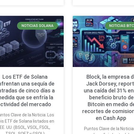
NOTICIAS SOLANA
NOTICIAS BIT
Los ETF de Solana
Block, la empresa 
nfrentan una sequía de
Jack Dorsey, repor
ntradas de cinco días a
una caída del 31% en
edida que se enfría la
beneficio bruto de
ctividad del mercado
Bitcoin en medio d
recortes de comisio
ntos Clave de la Noticia: Los
en Cash App
is ETF de Solana listados en
EE. UU. (BSOL, VSOL, FSOL,
Puntos Clave de la Noticia:
TSOL, SOEZ y GSOL)