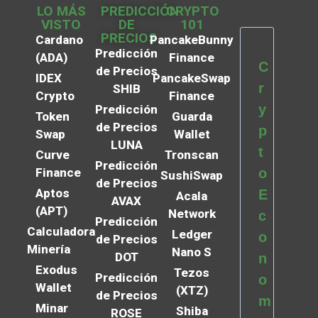
LO MÁS
PREDICCIÓN
CRYPTO
VISTO
DE
101
PRECIOS
Cardano
PancakeBunny
Predicción
(ADA)
Finance
C
de Precios
IDEX
PancakeSwap
r
SHIB
Crypto
Finance
y
Predicción
Token
Guarda
de Precios
p
Swap
Wallet
LUNA
t
Curve
Tronscan
Predicción
Finance
o
SushiSwap
de Precios
Aptos
E
Acala
AVAX
(APT)
Network
c
Predicción
Calculadora
Ledger
o
de Precios
Minería
Nano S
DOT
n
Exodus
Tezos
Predicción
o
Wallet
(XTZ)
de Precios
m
Minar
Shiba
ROSE