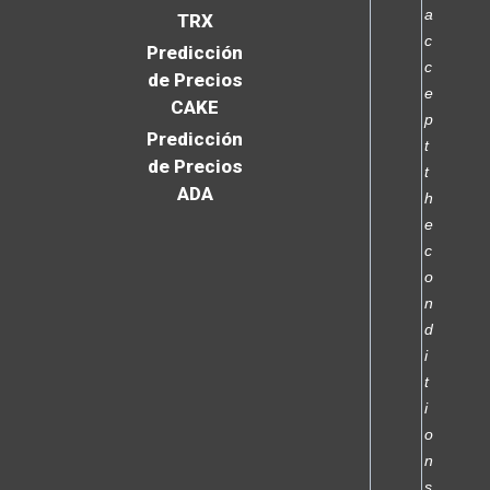
a
TRX
c
Predicción
c
de Precios
e
CAKE
p
Predicción
t
de Precios
t
ADA
h
e
c
o
n
d
i
t
i
o
n
s