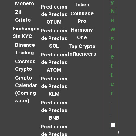
y
Monero
Token
Predicción
N
Zil
Coinbase
de Precios
Cripto
e
Pro
QTUM
Exchanges
w
Harmony
Predicción
Sin KYC
One
s
de Precios
Binance
SOL
Top Crypto
l
Trading
Influencers
Predicción
e
Cosmos
de Precios
t
Crypto
ATOM
t
Crypto
Predicción
e
Calendar
de Precios
r
(Coming
XLM
soon)
Predicción
de Precios
BNB
Predicción
I
de Precios