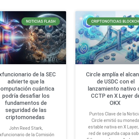
NOTICIAS FLASH
CRIPTONOTICIAS BLOCKCH
xfuncionario de la SEC
Circle amplía el alca
advierte que la
de USDC con el
computación cuántica
lanzamiento nativo 
podría desafiar los
CCTP en X Layer d
fundamentos de
OKX
seguridad de las
Puntos Clave de la Notici
criptomonedas
Circle emitió su moned
estable nativa en X Layer,
John Reed Stark,
red de segunda capa sob
xfuncionario de la Comisión