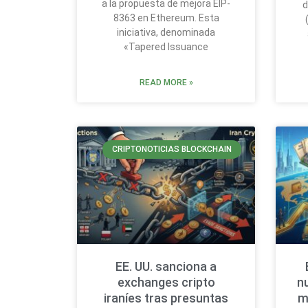
a la propuesta de mejora EIP-
d
8363 en Ethereum. Esta
iniciativa, denominada
«Tapered Issuance
READ MORE »
CRIPTONOTICIAS BLOCKCHAIN
EE. UU. sanciona a
exchanges cripto
n
iraníes tras presuntas
m