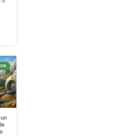
 la
COIN
 un
de
as