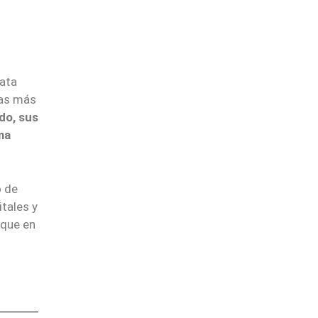
iata
ras más
do, sus
ma
o de
tales y
 que en