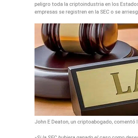
peligro toda la criptoindustria en los Estad
empresas se registren en la SEC o se arriesgu
John E Deaton, un criptoabogado, comentó la 
«Si la SEC hubiera ganado el caso como desea