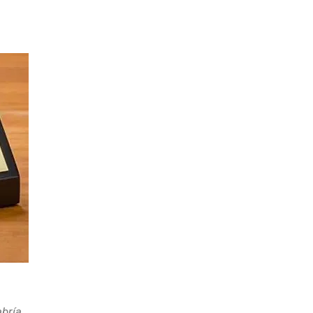
s
abría