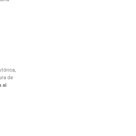
tórica,
ura de
 al