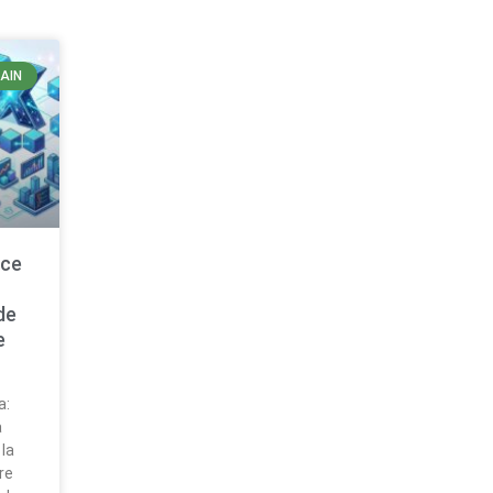
AIN
nce
de
e
a:
a
 la
re