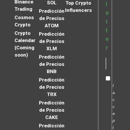
Binance
SOL
Top Crypto
l
Trading
Influencers
Predicción
e
Cosmos
de Precios
t
Crypto
ATOM
t
Crypto
Predicción
e
Calendar
de Precios
r
(Coming
XLM
soon)
Predicción
de Precios
BNB
Predicción
I
de Precios
a
TRX
c
Predicción
c
de Precios
e
CAKE
p
Predicción
t