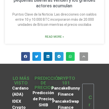
pequeñas billeteras venden y los grandes
actores acumulan
Puntos Clave de la Noticia: Las direcciones con saldos
entre 10 y 10.000 BTC incorporaron más de 20.000
unidades de Bitcoin mientras el precio oscilaba
READ MORE »
LO MÁS
PREDICCIÓN
CRYPTO
VISTO
DE
101
PRECIOS
Cardano
PancakeBunny
Predicción
(ADA)
Finance
C
de Precios
IDEX
PancakeSwap
r
SHIB
Crypto
Finance