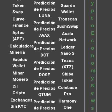
y
Predicción
Token
Guarda
de Precios
p
Swap
Wallet
LUNA
t
Curve
Tronscan
Predicción
Finance
o
SushiSwap
de Precios
Aptos
E
Acala
AVAX
(APT)
Network
c
Predicción
Calculadora
Ledger
o
de Precios
Minería
Nano S
DOT
n
Exodus
Tezos
Predicción
o
Wallet
(XTZ)
de Precios
m
Minar
Shiba
ROSE
y
Monero
Token
Predicción
N
Zil
Coinbase
de Precios
Cripto
e
Pro
QTUM
Exchanges
w
Harmony
Predicción
Sin KYC
One
s
de Precios