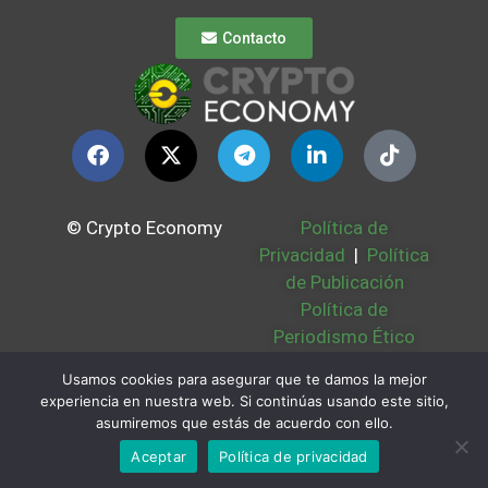
Contacto
© Crypto Economy
Política de
Privacidad
|
Política
de Publicación
Política de
Periodismo Ético
Política Cookies
|
Usamos cookies para asegurar que te damos la mejor
Bases Legales
|
experiencia en nuestra web. Si continúas usando este sitio,
Partners
|
Sobre
asumiremos que estás de acuerdo con ello.
Nosotros
Aceptar
Política de privacidad