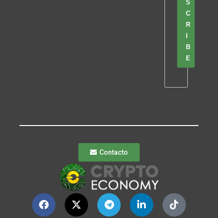
S
C
R
I
B
E
Contacto