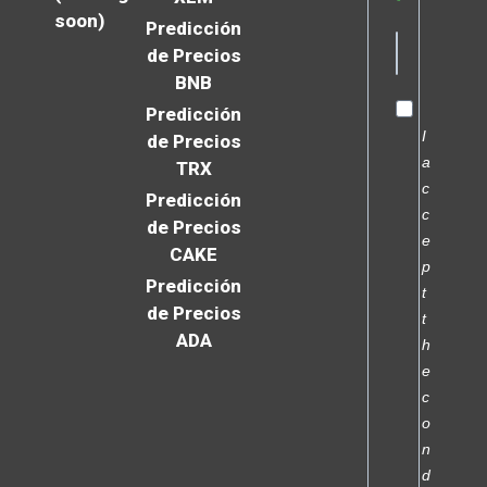
soon)
Predicción
de Precios
BNB
Predicción
I
de Precios
a
TRX
c
Predicción
c
de Precios
e
CAKE
p
Predicción
t
de Precios
t
ADA
h
e
c
o
n
d