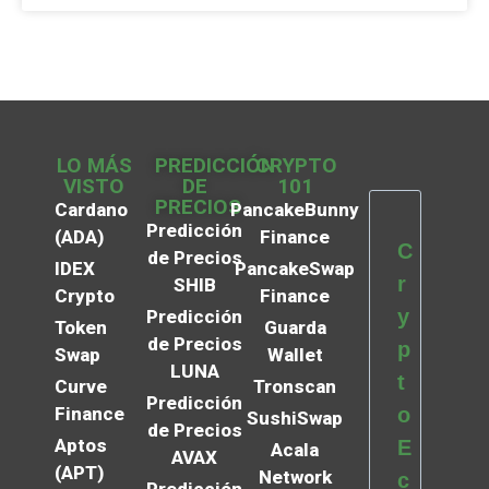
LO MÁS
PREDICCIÓN
CRYPTO
VISTO
DE
101
PRECIOS
Cardano
PancakeBunny
Predicción
(ADA)
Finance
C
de Precios
IDEX
PancakeSwap
r
SHIB
Crypto
Finance
y
Predicción
Token
Guarda
de Precios
p
Swap
Wallet
LUNA
t
Curve
Tronscan
Predicción
Finance
o
SushiSwap
de Precios
Aptos
E
Acala
AVAX
(APT)
Network
c