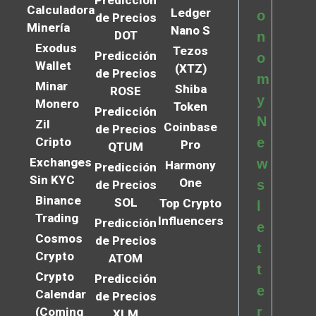
Predicción
Calculadora
Ledger
o
de Precios
Minería
Nano S
DOT
n
Exodus
Tezos
Predicción
o
Wallet
(XTZ)
de Precios
m
Minar
Shiba
ROSE
y
Monero
Token
Predicción
N
Zil
Coinbase
de Precios
Cripto
e
Pro
QTUM
Exchanges
w
Harmony
Predicción
Sin KYC
One
s
de Precios
Binance
SOL
Top Crypto
l
Trading
Influencers
Predicción
e
Cosmos
de Precios
t
Crypto
ATOM
t
Crypto
Predicción
e
Calendar
de Precios
r
(Coming
XLM