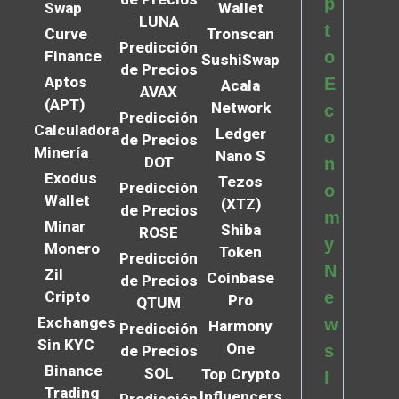
p
Swap
Wallet
LUNA
t
Curve
Tronscan
Predicción
Finance
o
SushiSwap
de Precios
Aptos
E
Acala
AVAX
(APT)
Network
c
Predicción
Calculadora
Ledger
o
de Precios
Minería
Nano S
DOT
n
Exodus
Tezos
Predicción
o
Wallet
(XTZ)
de Precios
m
Minar
Shiba
ROSE
y
Monero
Token
Predicción
N
Zil
Coinbase
de Precios
Cripto
e
Pro
QTUM
Exchanges
w
Harmony
Predicción
Sin KYC
One
s
de Precios
Binance
SOL
Top Crypto
l
Trading
Influencers
Predicción