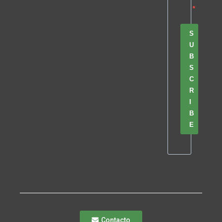
S
U
B
S
C
R
I
B
E
Contacto