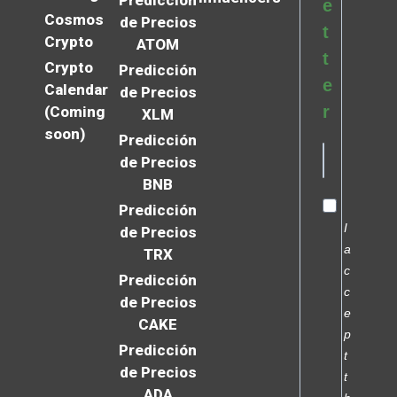
e
Cosmos
de Precios
t
Crypto
ATOM
t
Crypto
Predicción
e
Calendar
de Precios
r
(Coming
XLM
soon)
Predicción
de Precios
BNB
Predicción
I
de Precios
a
TRX
c
Predicción
c
de Precios
e
CAKE
p
Predicción
t
de Precios
t
ADA