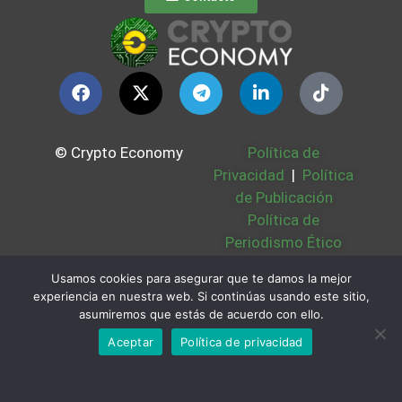
© Crypto Economy
Política de
Privacidad
|
Política
de Publicación
Política de
Periodismo Ético
Política Cookies
|
Usamos cookies para asegurar que te damos la mejor
Bases Legales
|
experiencia en nuestra web. Si continúas usando este sitio,
Partners
|
Sobre
asumiremos que estás de acuerdo con ello.
Nosotros
Aceptar
Política de privacidad