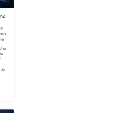
 no
os
ena
gen
 Una
rma
9
,
 de