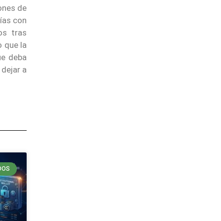
lones de
ñías con
os tras
o que la
ue deba
 dejar a
DOS