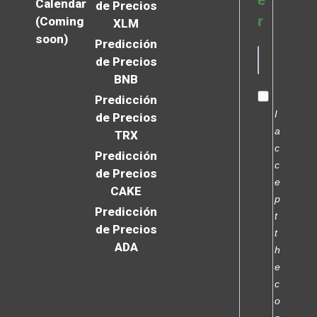
e
Calendar
de Precios
r
(Coming
XLM
soon)
Predicción
de Precios
BNB
Predicción
I
de Precios
a
TRX
c
Predicción
c
de Precios
e
CAKE
p
Predicción
t
de Precios
t
ADA
h
e
c
o