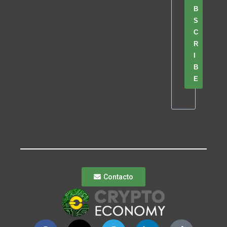
B
S
C
R
I
B
E
Contacto