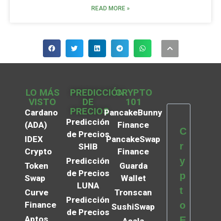
READ MORE »
LO MÁS
PREDICCIÓN
CRYPTO
VISTO
DE
101
PRECIOS
Cardano
PancakeBunny
Predicción
(ADA)
Finance
C
de Precios
IDEX
PancakeSwap
r
SHIB
Crypto
Finance
y
Predicción
Token
Guarda
de Precios
p
Swap
Wallet
LUNA
t
Curve
Tronscan
Predicción
Finance
o
SushiSwap
de Precios
Aptos
E