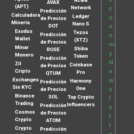
Acala
AVAX
(APT)
Network
c
Predicción
Calculadora
Ledger
o
de Precios
Minería
Nano S
DOT
n
Exodus
Tezos
Predicción
o
Wallet
(XTZ)
de Precios
m
Minar
Shiba
ROSE
y
Monero
Token
Predicción
N
Zil
Coinbase
de Precios
Cripto
e
Pro
QTUM
Exchanges
w
Harmony
Predicción
Sin KYC
One
s
de Precios
Binance
SOL
Top Crypto
l
Trading
Influencers
Predicción
e
Cosmos
de Precios
t
Crypto
ATOM
t
Crypto
Predicción