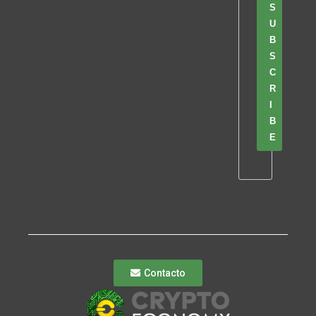
S
U
B
S
C
R
I
B
E
Contacto