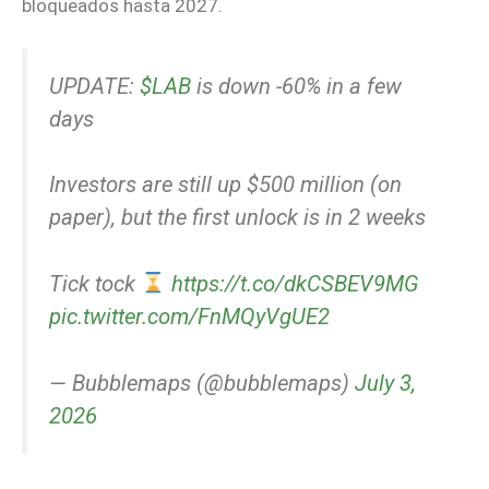
bloqueados hasta 2027.
UPDATE:
$LAB
is down -60% in a few
days
Investors are still up $500 million (on
paper), but the first unlock is in 2 weeks
Tick tock
https://t.co/dkCSBEV9MG
pic.twitter.com/FnMQyVgUE2
— Bubblemaps (@bubblemaps)
July 3,
2026