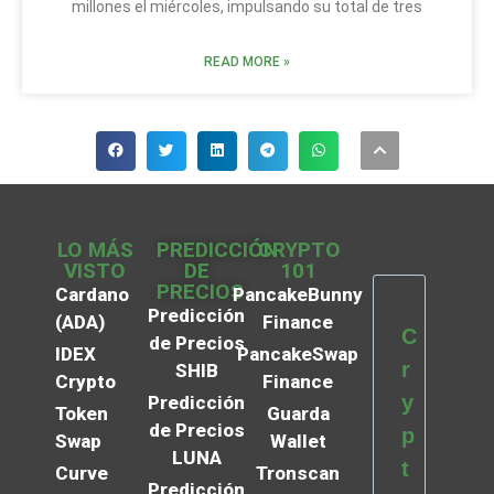
millones el miércoles, impulsando su total de tres
READ MORE »
LO MÁS
PREDICCIÓN
CRYPTO
VISTO
DE
101
PRECIOS
Cardano
PancakeBunny
Predicción
(ADA)
Finance
C
de Precios
IDEX
PancakeSwap
r
SHIB
Crypto
Finance
y
Predicción
Token
Guarda
de Precios
p
Swap
Wallet
LUNA
t
Curve
Tronscan
Predicción