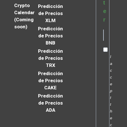
t
Crypto
Predicción
e
Calendar
de Precios
r
(Coming
XLM
soon)
Predicción
de Precios
BNB
Predicción
I
de Precios
a
TRX
c
Predicción
c
de Precios
e
CAKE
p
Predicción
t
de Precios
t
ADA
h
e
c