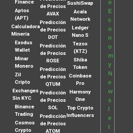
Finance
o
SushiSwap
de Precios
Aptos
E
Acala
AVAX
(APT)
Network
c
Predicción
Calculadora
Ledger
o
de Precios
Minería
Nano S
DOT
n
Exodus
Tezos
Predicción
o
Wallet
(XTZ)
de Precios
m
Minar
Shiba
ROSE
y
Monero
Token
Predicción
N
Zil
Coinbase
de Precios
Cripto
e
Pro
QTUM
Exchanges
w
Harmony
Predicción
Sin KYC
One
s
de Precios
Binance
SOL
Top Crypto
l
Trading
Influencers
Predicción
e
Cosmos
de Precios
t
Crypto
ATOM