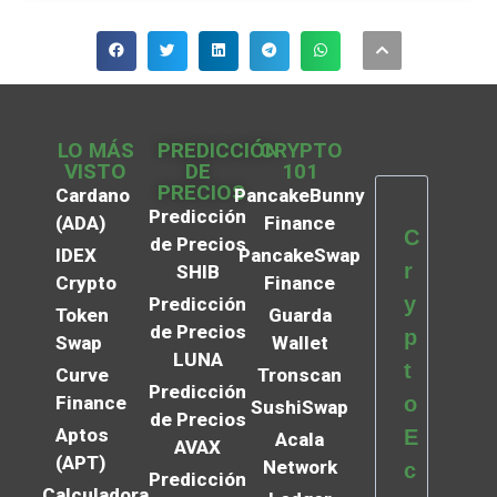
LO MÁS
PREDICCIÓN
CRYPTO
VISTO
DE
101
PRECIOS
Cardano
PancakeBunny
Predicción
(ADA)
Finance
C
de Precios
IDEX
PancakeSwap
r
SHIB
Crypto
Finance
y
Predicción
Token
Guarda
de Precios
p
Swap
Wallet
LUNA
t
Curve
Tronscan
Predicción
Finance
o
SushiSwap
de Precios
Aptos
E
Acala
AVAX
(APT)
Network
c
Predicción
Calculadora