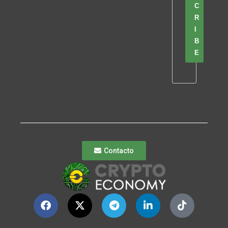
C
R
I
B
E
Contacto