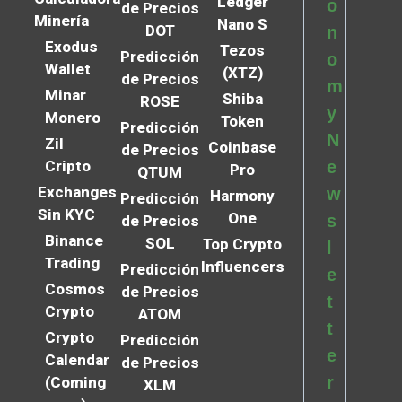
Ledger
o
de Precios
Minería
Nano S
DOT
n
Exodus
Tezos
Predicción
o
Wallet
(XTZ)
de Precios
m
Minar
Shiba
ROSE
y
Monero
Token
Predicción
N
Zil
Coinbase
de Precios
Cripto
e
Pro
QTUM
Exchanges
w
Harmony
Predicción
Sin KYC
One
s
de Precios
Binance
SOL
Top Crypto
l
Trading
Influencers
Predicción
e
Cosmos
de Precios
t
Crypto
ATOM
t
Crypto
Predicción
e
Calendar
de Precios
r
(Coming
XLM