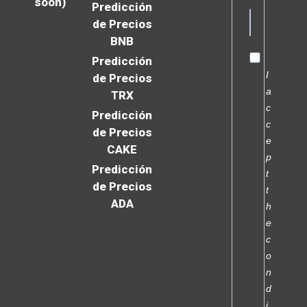
soon)
Predicción
de Precios
BNB
Predicción
I
de Precios
a
TRX
c
Predicción
c
de Precios
e
CAKE
p
Predicción
t
de Precios
t
ADA
h
e
c
o
n
d
i