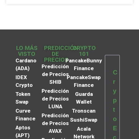
LO MÁS
PREDICCIÓN
CRYPTO
VISTO
DE
101
PRECIOS
Cardano
PancakeBunny
Predicción
(ADA)
Finance
C
de Precios
IDEX
PancakeSwap
r
SHIB
Crypto
Finance
y
Predicción
Token
Guarda
de Precios
p
Swap
Wallet
LUNA
t
Curve
Tronscan
Predicción
Finance
o
SushiSwap
de Precios
Aptos
E
Acala
AVAX
(APT)
Network
c