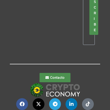
S
C
R
I
B
E
Contacto