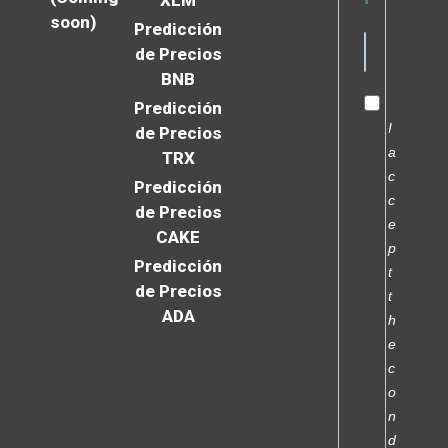
XLM
soon)
Predicción
de Precios
BNB
Predicción
I
de Precios
a
TRX
c
Predicción
c
de Precios
e
CAKE
p
Predicción
t
de Precios
t
ADA
h
e
c
o
n
d