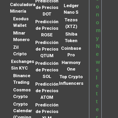
Predicción
Calculadora
Ledger
o
de Precios
Minería
Nano S
DOT
n
Exodus
Tezos
Predicción
o
Wallet
(XTZ)
de Precios
m
Minar
Shiba
ROSE
y
Monero
Token
Predicción
N
Zil
Coinbase
de Precios
Cripto
e
Pro
QTUM
Exchanges
w
Harmony
Predicción
Sin KYC
One
s
de Precios
Binance
SOL
Top Crypto
l
Trading
Influencers
Predicción
e
Cosmos
de Precios
t
Crypto
ATOM
t
Crypto
Predicción
e
Calendar
de Precios
r
(Coming