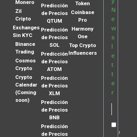
y
Monero
Token
Predicción
N
Zil
Coinbase
de Precios
Cripto
e
Pro
QTUM
Exchanges
w
Harmony
Predicción
Sin KYC
One
s
de Precios
Binance
SOL
Top Crypto
l
Trading
Influencers
Predicción
e
Cosmos
de Precios
t
Crypto
ATOM
t
Crypto
Predicción
e
Calendar
de Precios
r
(Coming
XLM
soon)
Predicción
de Precios
BNB
Predicción
I
de Precios