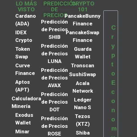
LO MÁS
PREDICCIÓN
CRYPTO
VISTO
DE
101
PRECIOS
Cardano
PancakeBunny
Predicción
(ADA)
Finance
C
de Precios
IDEX
PancakeSwap
r
SHIB
Crypto
Finance
y
Predicción
Token
Guarda
de Precios
p
Swap
Wallet
LUNA
t
Curve
Tronscan
Predicción
Finance
o
SushiSwap
de Precios
Aptos
E
Acala
AVAX
(APT)
Network
c
Predicción
Calculadora
Ledger
o
de Precios
Minería
Nano S
DOT
n
Exodus
Tezos
Predicción
o
Wallet
(XTZ)
de Precios
m
Minar
Shiba
ROSE