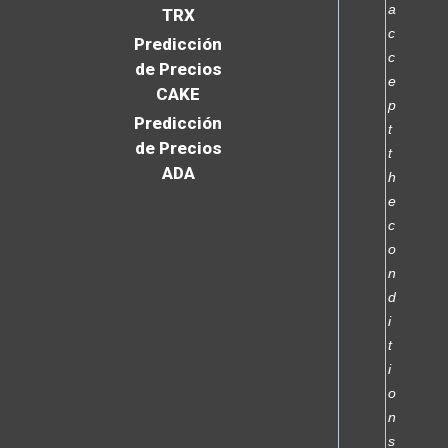
a
TRX
c
Predicción
c
de Precios
e
CAKE
p
Predicción
t
de Precios
t
ADA
h
e
c
o
n
d
i
t
i
o
n
s