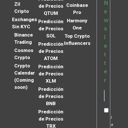
N
Zil
Coinbase
de Precios
Cripto
e
Pro
QTUM
Exchanges
w
Harmony
Predicción
Sin KYC
One
s
de Precios
Binance
SOL
Top Crypto
l
Trading
Influencers
Predicción
e
Cosmos
de Precios
t
Crypto
ATOM
t
Crypto
Predicción
e
Calendar
de Precios
r
(Coming
XLM
soon)
Predicción
de Precios
BNB
Predicción
I
de Precios
a
TRX