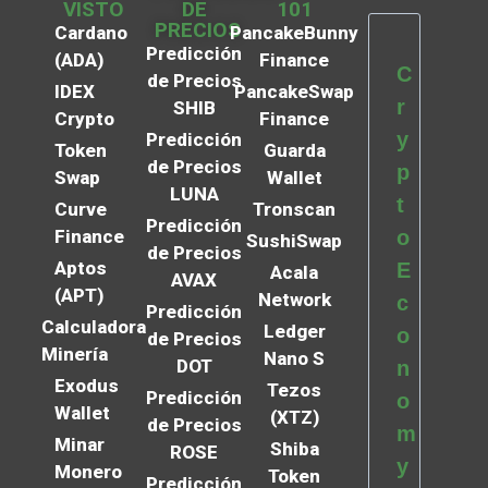
VISTO
DE
101
PRECIOS
Cardano
PancakeBunny
Predicción
(ADA)
Finance
C
de Precios
IDEX
PancakeSwap
r
SHIB
Crypto
Finance
y
Predicción
Token
Guarda
de Precios
p
Swap
Wallet
LUNA
t
Curve
Tronscan
Predicción
Finance
o
SushiSwap
de Precios
Aptos
E
Acala
AVAX
(APT)
Network
c
Predicción
Calculadora
Ledger
o
de Precios
Minería
Nano S
DOT
n
Exodus
Tezos
Predicción
o
Wallet
(XTZ)
de Precios
m
Minar
Shiba
ROSE
y
Monero
Token
Predicción