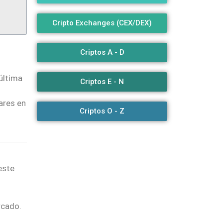
Cripto Exchanges (CEX/DEX)
Criptos A - D
 última
Criptos E - N
ares en
Criptos O - Z
este
rcado.