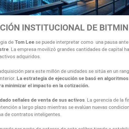
IÓN INSTITUCIONAL DE BITMIN
egia de
Tom Lee
se puede interpretar como una pausa ante 
stre
. La empresa movilizó grandes cantidades de capital ha
 activos adquiridos.
adquisición para este millón de unidades se sitúa en un ran
nterior.
La estrategia de ejecución se basó en algoritmos
 minimizar el impacto en la cotización.
 dado señales de venta de sus activos
. La gerencia de la f
etención a largo plazo mientras se evalúan nuevas condicio
 de contratos inteligentes.
anda por parte de actores de este calibre tiende a estabili