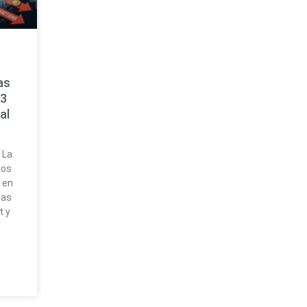
as
$3
al
 La
vos
 en
las
t y