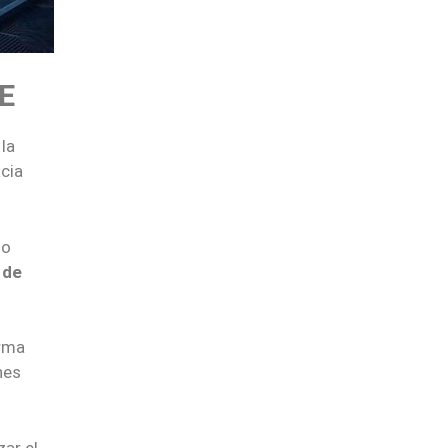
E
la
cia
go
 de
irma
nes
zar el