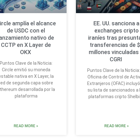
ircle amplía el alcance
EE. UU. sanciona a
de USDC con el
exchanges cripto
lanzamiento nativo de
iraníes tras presunt
CCTP en X Layer de
transferencias de 
OKX
millones vinculadas 
CGRI
Puntos Clave de la Noticia:
Circle emitió su moneda
Puntos Clave de la Noticia:
estable nativa en X Layer, la
Oficina de Control de Acti
red de segunda capa sobre
Extranjeros (OFAC) incluyó
thereum desarrollada por la
su lista de sancionados a 
plataforma
plataformas cripto Shelbi
READ MORE »
READ MORE »