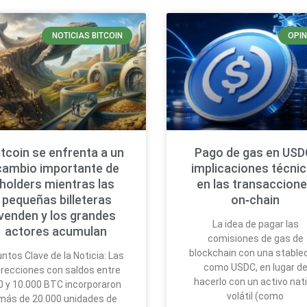
NOTICIAS BITCOIN
OPIN
itcoin se enfrenta a un
Pago de gas en USD
cambio importante de
implicaciones técni
holders mientras las
en las transaccion
pequeñas billeteras
on‑chain
venden y los grandes
La idea de pagar las
actores acumulan
comisiones de gas de
blockchain con una stable
ntos Clave de la Noticia: Las
como USDC, en lugar d
irecciones con saldos entre
hacerlo con un activo nat
0 y 10.000 BTC incorporaron
volátil (como
más de 20.000 unidades de