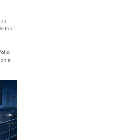
sos
e los
olio
on el