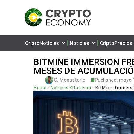
CriptoNoticias
Noticias
CriptoPrecios
BITMINE IMMERSION FR
MESES DE ACUMULACIÓ
C. Monasterio
Published:
mayo 1
Home
-
Noticias Ethereum
-
BitMine Immersio