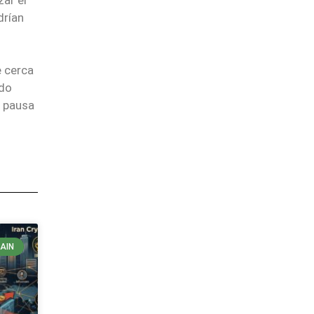
drían
e cerca
ndo
a pausa
AIN