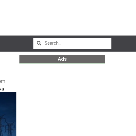
Ads
pm
iva