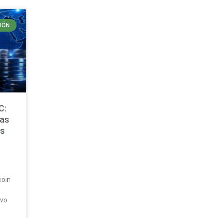
IÓN
C:
cas
es
coin
e
ivo