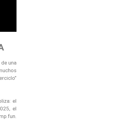
A
 de una
muchos
rciclo”
iza: el
025, el
mp.fun.