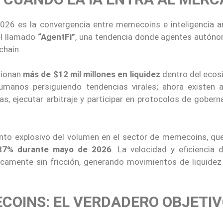
6 es la convergencia entre memecoins e inteligencia arti
el llamado
“AgentFi”
, una tendencia donde agentes autón
chain.
tionan
más de $12 mil millones en liquidez
dentro del ecos
manos persiguiendo tendencias virales; ahora existen 
s, ejecutar arbitraje y participar en protocolos de gober
ento explosivo del volumen en el sector de memecoins, qu
87% durante mayo de 2026
. La velocidad y eficiencia 
icamente sin fricción, generando movimientos de liquide
COINS: EL VERDADERO OBJETI