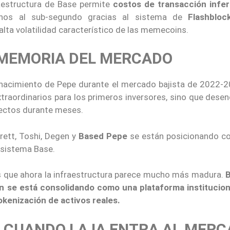
raestructura de Base permite
costos de transacción infer
nos al sub-segundo gracias al sistema de
Flashbloc
 alta volatilidad característico de las memecoins.
A MEMORIA DEL MERCADO
 nacimiento de Pepe durante el mercado bajista de 2022-2
xtraordinarios para los primeros inversores, sino que des
yectos durante meses.
rett, Toshi, Degen y
Based Pepe
se están posicionando c
osistema Base.
 es que ahora la infraestructura parece mucho más madura.
én se está consolidando como una plataforma institucion
okenización de activos reales.
 CUANDO LA IA ENTRA AL MER