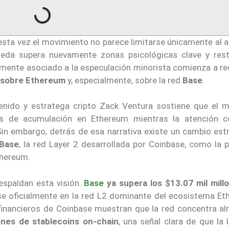
 esta vez el movimiento no parece limitarse únicamente al 
oneda supera nuevamente zonas psicológicas clave y rest
mente asociado a la especulación minorista comienza a re
 sobre Ethereum
y, especialmente, sobre la red
Base
.
ntenido y estratega cripto Zack Ventura sostiene que el 
as de acumulación en Ethereum mientras la atención c
Sin embargo, detrás de esa narrativa existe un cambio est
Base
, la red Layer 2 desarrollada por
Coinbase
, como la p
thereum.
spaldan esta visión.
Base
ya supera los $13.07 mil mill
ose oficialmente en la red L2 dominante del ecosistema Et
financieros de Coinbase muestran que la red concentra al
ones de stablecoins on-chain
, una señal clara de que la 