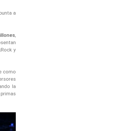
punta a
illones
,
esentan
kRock y
te como
ersores
ando la
 primas