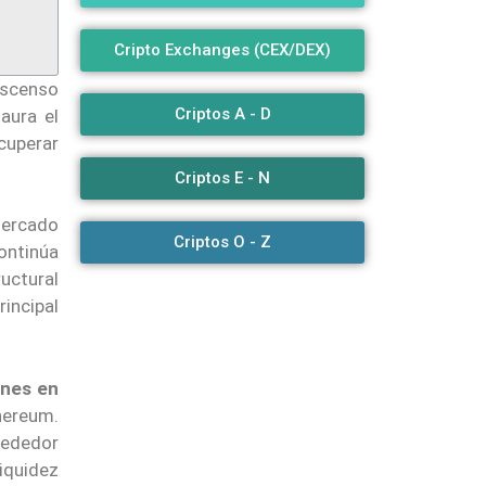
Cripto Exchanges (CEX/DEX)
ascenso
Criptos A - D
aura el
cuperar
Criptos E - N
mercado
Criptos O - Z
ontinúa
ructural
rincipal
ones en
hereum.
rededor
liquidez