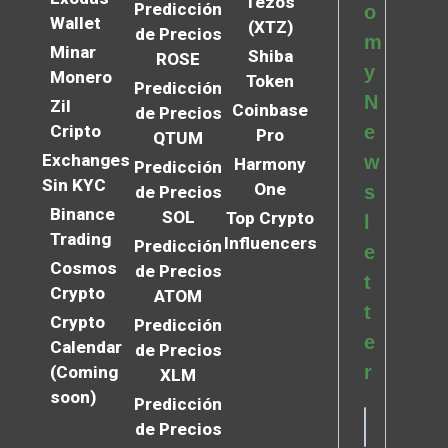
Tezos
Predicción
o
Wallet
(XTZ)
de Precios
m
Minar
Shiba
ROSE
y
Monero
Token
Predicción
N
Zil
Coinbase
de Precios
Cripto
e
Pro
QTUM
Exchanges
w
Harmony
Predicción
Sin KYC
One
s
de Precios
Binance
SOL
Top Crypto
l
Trading
Influencers
Predicción
e
Cosmos
de Precios
t
Crypto
ATOM
t
Crypto
Predicción
e
Calendar
de Precios
r
(Coming
XLM
soon)
Predicción
de Precios