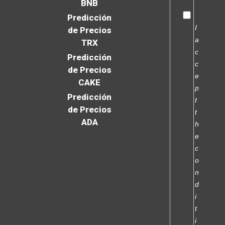
BNB
Predicción
I
de Precios
a
TRX
c
Predicción
c
de Precios
e
CAKE
p
Predicción
t
de Precios
t
ADA
h
e
c
o
n
d
i
t
i