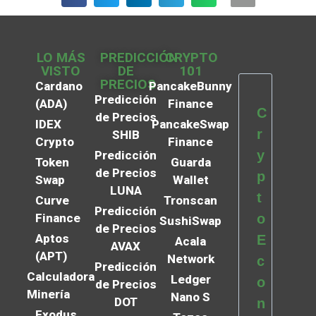
LO MÁS
PREDICCIÓN
CRYPTO
VISTO
DE
101
PRECIOS
Cardano
PancakeBunny
Predicción
(ADA)
Finance
C
de Precios
IDEX
PancakeSwap
r
SHIB
Crypto
Finance
y
Predicción
Token
Guarda
de Precios
p
Swap
Wallet
LUNA
t
Curve
Tronscan
Predicción
Finance
o
SushiSwap
de Precios
Aptos
E
Acala
AVAX
(APT)
Network
c
Predicción
Calculadora
Ledger
o
de Precios
Minería
Nano S
DOT
n
Exodus