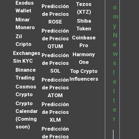
Exodus
Tezos
Predicción
o
Wallet
(XTZ)
de Precios
m
Minar
Shiba
ROSE
y
Monero
Token
Predicción
N
Zil
Coinbase
de Precios
Cripto
e
Pro
QTUM
Exchanges
w
Harmony
Predicción
Sin KYC
One
s
de Precios
Binance
SOL
Top Crypto
l
Trading
Influencers
Predicción
e
Cosmos
de Precios
t
Crypto
ATOM
t
Crypto
Predicción
e
Calendar
de Precios
r
(Coming
XLM
soon)
Predicción
de Precios