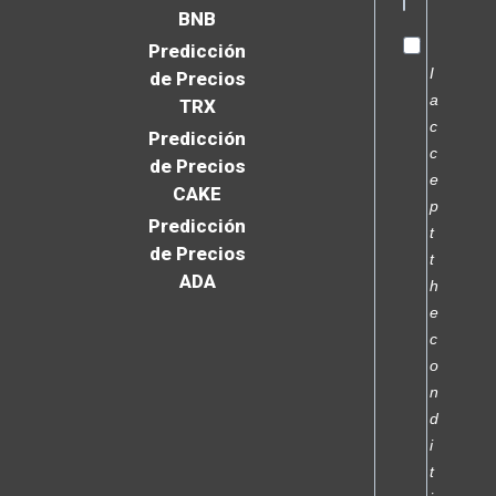
BNB
Predicción
I
de Precios
a
TRX
c
Predicción
c
de Precios
e
CAKE
p
Predicción
t
de Precios
t
ADA
h
e
c
o
n
d
i
t