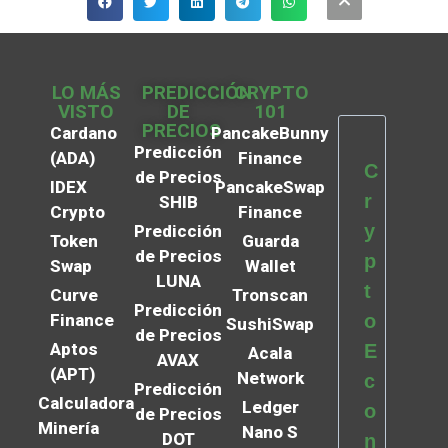
LO MÁS
PREDICCIÓN
CRYPTO
VISTO
DE
101
PRECIOS
Cardano
PancakeBunny
Predicción
(ADA)
Finance
C
de Precios
IDEX
PancakeSwap
r
SHIB
Crypto
Finance
y
Predicción
Token
Guarda
de Precios
p
Swap
Wallet
LUNA
t
Curve
Tronscan
Predicción
Finance
o
SushiSwap
de Precios
Aptos
E
Acala
AVAX
(APT)
Network
c
Predicción
Calculadora
Ledger
o
de Precios
Minería
Nano S
DOT
n