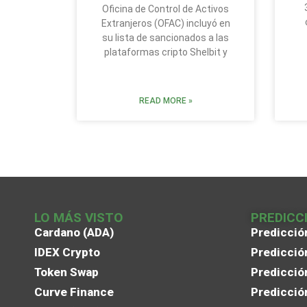
Oficina de Control de Activos
Extranjeros (OFAC) incluyó en
su lista de sancionados a las
plataformas cripto Shelbit y
READ MORE »
LO MÁS VISTO
PREDICC
Cardano (ADA)
Predicció
IDEX Crypto
Predicció
Token Swap
Predicció
Curve Finance
Predicció