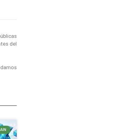
úblicas
ntes del
endamos
AIN