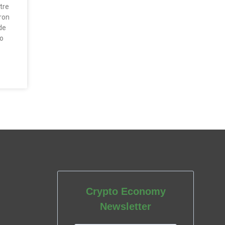
tre
ron
de
io
Crypto Economy
Newsletter