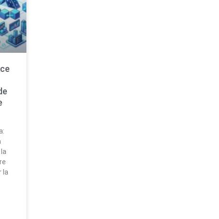
nce
de
e
a:
a
 la
re
 la