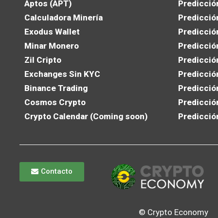
Aptos (APT)
Predicció
Calculadora Minería
Predicció
Exodus Wallet
Predicció
Minar Monero
Predicció
Zil Cripto
Predicció
Exchanges Sin KYC
Predicció
Binance Trading
Predicció
Cosmos Crypto
Predicció
Crypto Calendar (Coming soon)
Predicció
Contacto
© Crypto Economy