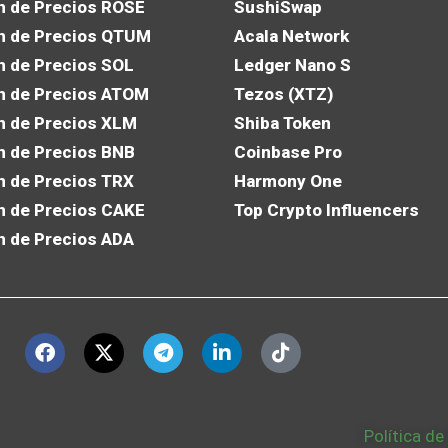
n de Precios ROSE
SushiSwap
n de Precios QTUM
Acala Network
n de Precios SOL
Ledger Nano S
n de Precios ATOM
Tezos (XTZ)
n de Precios XLM
Shiba Token
n de Precios BNB
Coinbase Pro
n de Precios TRX
Harmony One
n de Precios CAKE
Top Crypto Influencers
n de Precios ADA
Política de