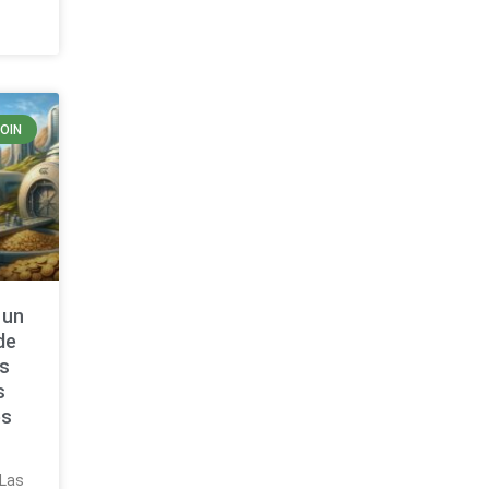
COIN
 un
de
as
s
es
n
 Las