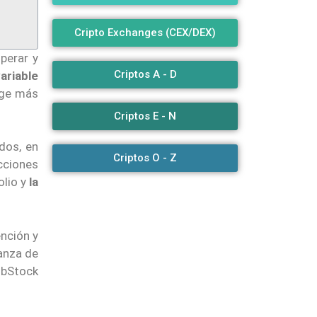
Cripto Exchanges (CEX/DEX)
perar y
Criptos A - D
ariable
nge más
Criptos E - N
dos, en
Criptos O - Z
cciones
olio y
la
ención y
ianza de
 bStock