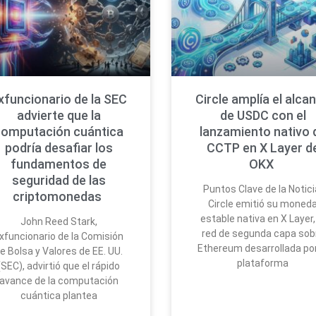
xfuncionario de la SEC
Circle amplía el alca
advierte que la
de USDC con el
computación cuántica
lanzamiento nativo 
podría desafiar los
CCTP en X Layer d
fundamentos de
OKX
seguridad de las
Puntos Clave de la Notici
criptomonedas
Circle emitió su moned
estable nativa en X Layer,
John Reed Stark,
red de segunda capa sob
xfuncionario de la Comisión
Ethereum desarrollada por
e Bolsa y Valores de EE. UU.
plataforma
(SEC), advirtió que el rápido
avance de la computación
cuántica plantea