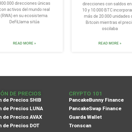
300.000 direcciones únicas
direcciones con saldos en
con activos del mundo real
10 y 10.000 BTC incorpora
(RWA) en su ecosistema.
más de 20.000 unidades 
DeFiLlama sitúa
Bitcoin mientras el prec
oscilaba
READ MORE »
READ MORE »
IÓN DE PRECIOS
CRYPTO 101
n de Precios SHIB
PancakeBunny Finance
n de Precios LUNA
PancakeSwap Finance
n de Precios AVAX
Guarda Wallet
n de Precios DOT
Tronscan