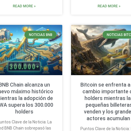
READ MORE »
READ MORE »
NOTICIAS BNB
NOTICIAS BIT
BNB Chain alcanza un
Bitcoin se enfrenta a
uevo máximo histórico
cambio importante 
ientras la adopción de
holders mientras l
WA supera los 300.000
pequeñas billetera
holders
venden y los grand
actores acumula
untos Clave de la Noticia: La
ed BNB Chain sobrepasó las
Puntos Clave de la Noticia: