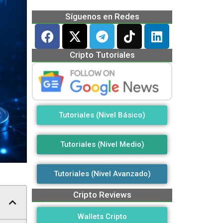
Síguenos en Redes
Cripto Tutoriales
Tutoriales (Nivel Básico)
Tutoriales (Nivel Medio)
Tutoriales (Nivel Avanzado)
Cripto Reviews
Wallets Cripto