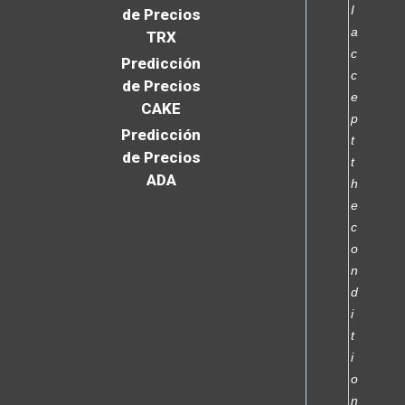
I
de Precios
a
TRX
c
Predicción
c
de Precios
e
CAKE
p
Predicción
t
de Precios
t
ADA
h
e
c
o
n
d
i
t
i
o
n