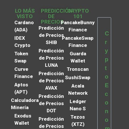
LO MÁS
PREDICCIÓN
CRYPTO
VISTO
DE
101
PRECIOS
Cardano
PancakeBunny
Predicción
(ADA)
Finance
C
de Precios
IDEX
PancakeSwap
r
SHIB
Crypto
Finance
y
Predicción
Token
Guarda
de Precios
p
Swap
Wallet
LUNA
t
Curve
Tronscan
Predicción
Finance
o
SushiSwap
de Precios
Aptos
E
Acala
AVAX
(APT)
Network
c
Predicción
Calculadora
Ledger
o
de Precios
Minería
Nano S
DOT
n
Exodus
Tezos
Predicción
o
Wallet
(XTZ)
de Precios
m