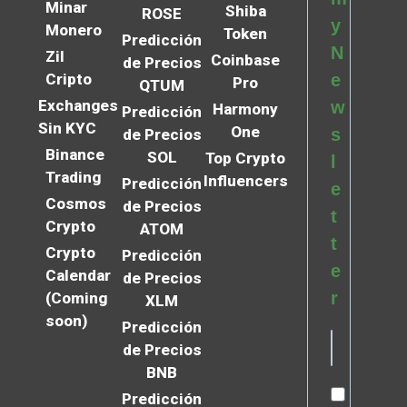
Minar
Shiba
ROSE
y
Monero
Token
Predicción
N
Zil
Coinbase
de Precios
Cripto
e
Pro
QTUM
Exchanges
w
Harmony
Predicción
Sin KYC
One
s
de Precios
Binance
SOL
Top Crypto
l
Trading
Influencers
Predicción
e
Cosmos
de Precios
t
Crypto
ATOM
t
Crypto
Predicción
e
Calendar
de Precios
r
(Coming
XLM
soon)
Predicción
de Precios
BNB
Predicción