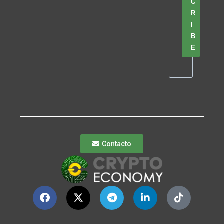
C
R
I
B
E
Contacto