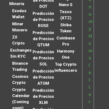
de Precios
Minería
Nano S
DOT
n
Exodus
Tezos
Predicción
o
Wallet
(XTZ)
de Precios
m
Minar
Shiba
ROSE
y
Monero
Token
Predicción
N
Zil
Coinbase
de Precios
Cripto
e
Pro
QTUM
Exchanges
w
Harmony
Predicción
Sin KYC
One
s
de Precios
Binance
SOL
Top Crypto
l
Trading
Influencers
Predicción
e
Cosmos
de Precios
t
Crypto
ATOM
t
Crypto
Predicción
e
Calendar
de Precios
r
(Coming
XLM
soon)