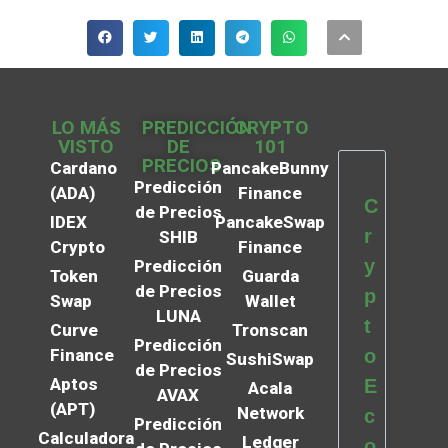
LO MÁS
PREDICCIÓN
CRYPTO
VISTO
DE
101
PRECIOS
Cardano
PancakeBunny
Predicción
(ADA)
Finance
C
de Precios
IDEX
PancakeSwap
r
SHIB
Crypto
Finance
y
Predicción
Token
Guarda
de Precios
p
Swap
Wallet
LUNA
t
Curve
Tronscan
Predicción
Finance
o
SushiSwap
de Precios
Aptos
E
Acala
AVAX
(APT)
Network
c
Predicción
Calculadora
Ledger
o