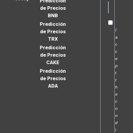
Predicción
de Precios
BNB
Predicción
I
de Precios
a
TRX
c
Predicción
c
de Precios
e
CAKE
p
Predicción
t
de Precios
t
ADA
h
e
c
o
n
d
i