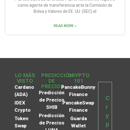
como agente de transferencia ante la Comisión de
Bolsa y Valores de EE. UU. (SEC) el
READ MORE »
LO MÁS
PREDICCIÓN
CRYPTO
VISTO
DE
101
PRECIOS
Cardano
PancakeBunny
Predicción
(ADA)
Finance
C
de Precios
IDEX
PancakeSwap
r
SHIB
Crypto
Finance
y
Predicción
Token
Guarda
de Precios
p
Swap
Wallet
LUNA