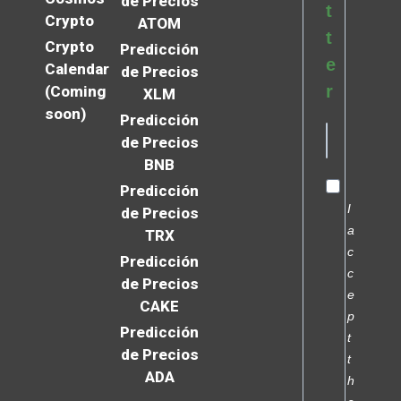
de Precios
t
Crypto
ATOM
t
Crypto
Predicción
e
Calendar
de Precios
r
(Coming
XLM
soon)
Predicción
de Precios
BNB
Predicción
I
de Precios
a
TRX
c
Predicción
c
de Precios
e
CAKE
p
Predicción
t
de Precios
t
ADA
h