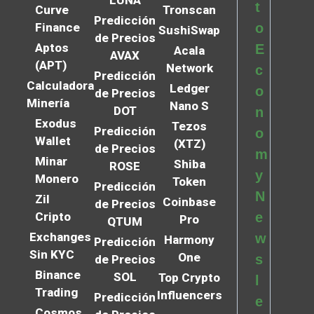
t
Curve
Tronscan
Predicción
Finance
o
SushiSwap
de Precios
Aptos
E
Acala
AVAX
(APT)
Network
c
Predicción
Calculadora
Ledger
o
de Precios
Minería
Nano S
DOT
n
Exodus
Tezos
Predicción
o
Wallet
(XTZ)
de Precios
m
Minar
Shiba
ROSE
y
Monero
Token
Predicción
N
Zil
Coinbase
de Precios
Cripto
e
Pro
QTUM
Exchanges
w
Harmony
Predicción
Sin KYC
One
s
de Precios
Binance
SOL
Top Crypto
l
Trading
Influencers
Predicción
e
Cosmos