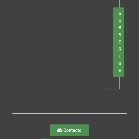
S
U
B
S
C
R
I
B
E
Contacto