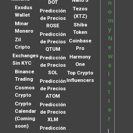
DOT
n
Exodus
Tezos
Predicción
o
Wallet
(XTZ)
de Precios
m
Minar
Shiba
ROSE
y
Monero
Token
Predicción
N
Zil
Coinbase
de Precios
Cripto
e
Pro
QTUM
Exchanges
w
Harmony
Predicción
Sin KYC
One
s
de Precios
Binance
SOL
Top Crypto
l
Trading
Influencers
Predicción
e
Cosmos
de Precios
t
Crypto
ATOM
t
Crypto
Predicción
e
Calendar
de Precios
r
(Coming
XLM
soon)
Predicción