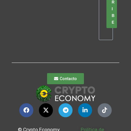
R
I
B
E
Contacto
© Crypto Economy
Política de