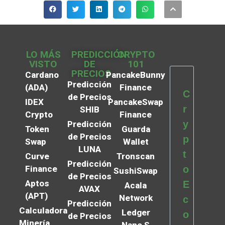
LO MÁS
PREDICCIÓN
CRYPTO
VISTO
DE
101
PRECIOS
Cardano
PancakeBunny
Predicción
(ADA)
Finance
C
de Precios
IDEX
PancakeSwap
r
SHIB
Crypto
Finance
y
Predicción
Token
Guarda
de Precios
p
Swap
Wallet
LUNA
t
Curve
Tronscan
Predicción
Finance
o
SushiSwap
de Precios
Aptos
E
Acala
AVAX
(APT)
Network
c
Predicción
Calculadora
Ledger
o
de Precios
Minería
Nano S