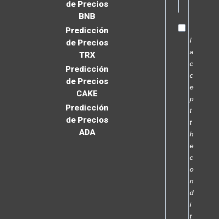
de Precios
BNB
Predicción
I
de Precios
a
TRX
c
Predicción
c
de Precios
e
CAKE
p
Predicción
t
de Precios
t
ADA
h
e
c
o
n
d
i
t