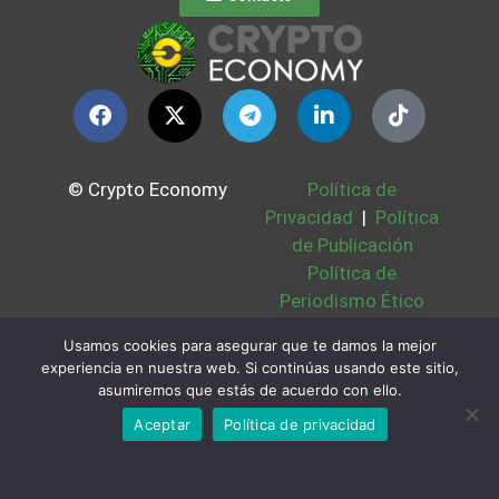
© Crypto Economy
Política de
Privacidad
|
Política
de Publicación
Política de
Periodismo Ético
Política Cookies
|
Usamos cookies para asegurar que te damos la mejor
Bases Legales
|
experiencia en nuestra web. Si continúas usando este sitio,
Partners
|
Sobre
asumiremos que estás de acuerdo con ello.
Nosotros
Aceptar
Política de privacidad