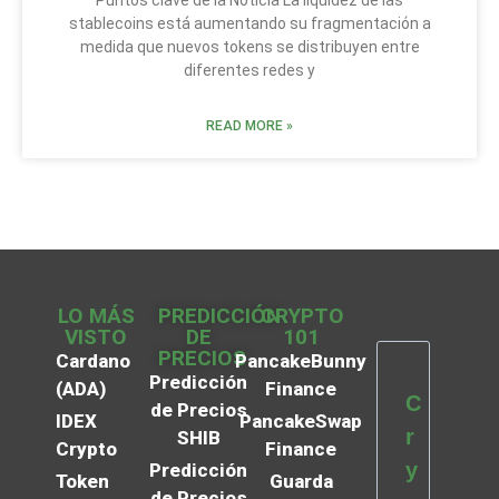
stablecoins está aumentando su fragmentación a
medida que nuevos tokens se distribuyen entre
diferentes redes y
READ MORE »
LO MÁS
PREDICCIÓN
CRYPTO
VISTO
DE
101
PRECIOS
Cardano
PancakeBunny
Predicción
(ADA)
Finance
C
de Precios
IDEX
PancakeSwap
r
SHIB
Crypto
Finance
y
Predicción
Token
Guarda
de Precios