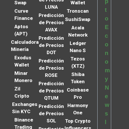
p
Swap
Wallet
LUNA
t
Curve
Tronscan
Predicción
Finance
o
SushiSwap
de Precios
Aptos
E
Acala
AVAX
(APT)
Network
c
Predicción
Calculadora
Ledger
o
de Precios
Minería
Nano S
DOT
n
Exodus
Tezos
Predicción
o
Wallet
(XTZ)
de Precios
m
Minar
Shiba
ROSE
y
Monero
Token
Predicción
N
Zil
Coinbase
de Precios
Cripto
e
Pro
QTUM
Exchanges
w
Harmony
Predicción
Sin KYC
One
s
de Precios
Binance
SOL
Top Crypto
l
Trading
Influencers
Predicción