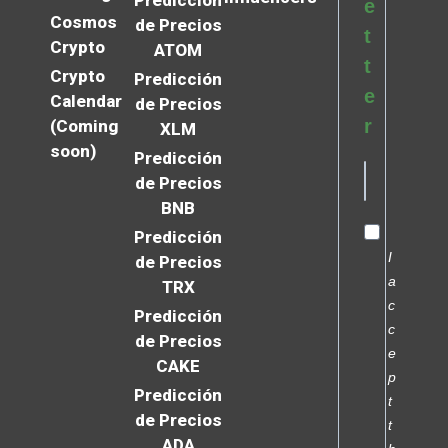
e
Cosmos
de Precios
t
Crypto
ATOM
t
Crypto
Predicción
e
Calendar
de Precios
r
(Coming
XLM
soon)
Predicción
de Precios
BNB
Predicción
I
de Precios
a
TRX
c
Predicción
c
de Precios
e
CAKE
p
Predicción
t
de Precios
t
ADA