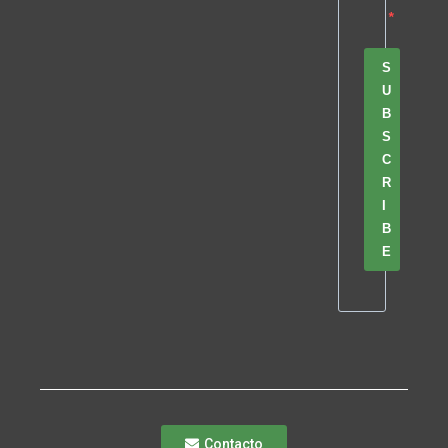
S
U
B
S
C
R
I
B
E
Contacto