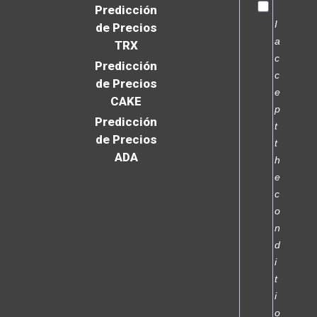
Predicción
I
de Precios
a
TRX
c
Predicción
c
de Precios
e
CAKE
p
Predicción
t
de Precios
t
ADA
h
e
c
o
n
d
i
t
i
o