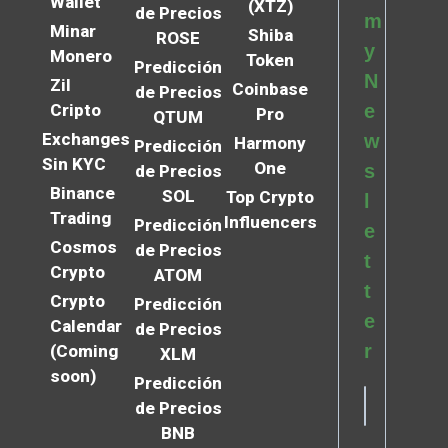
Wallet
(XTZ)
de Precios
m
Minar
Shiba
ROSE
y
Monero
Token
Predicción
N
Zil
Coinbase
de Precios
Cripto
e
Pro
QTUM
Exchanges
w
Harmony
Predicción
Sin KYC
One
s
de Precios
Binance
SOL
Top Crypto
l
Trading
Influencers
Predicción
e
Cosmos
de Precios
t
Crypto
ATOM
t
Crypto
Predicción
e
Calendar
de Precios
r
(Coming
XLM
soon)
Predicción
de Precios
BNB