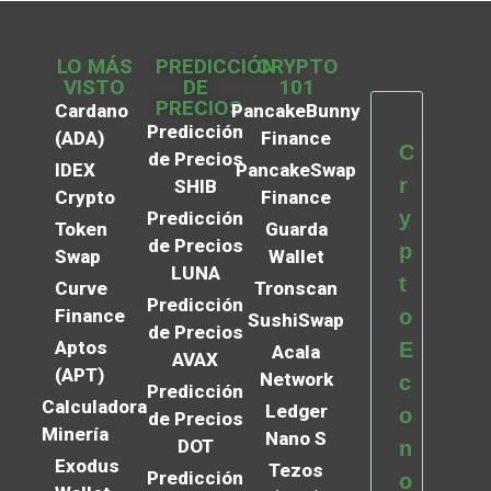
LO MÁS
PREDICCIÓN
CRYPTO
VISTO
DE
101
PRECIOS
Cardano
PancakeBunny
Predicción
(ADA)
Finance
C
de Precios
IDEX
PancakeSwap
r
SHIB
Crypto
Finance
y
Predicción
Token
Guarda
de Precios
p
Swap
Wallet
LUNA
t
Curve
Tronscan
Predicción
Finance
o
SushiSwap
de Precios
Aptos
E
Acala
AVAX
(APT)
Network
c
Predicción
Calculadora
Ledger
o
de Precios
Minería
Nano S
DOT
n
Exodus
Tezos
Predicción
o