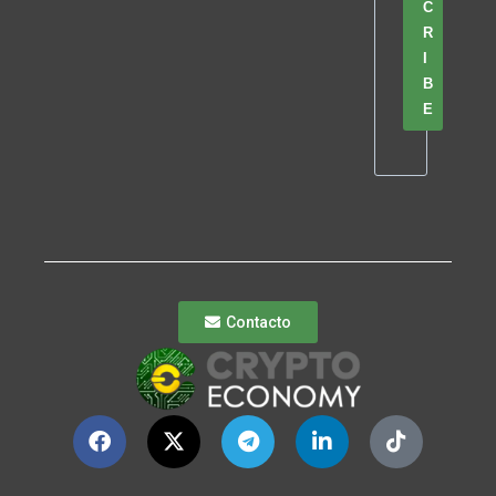
C
R
I
B
E
Contacto