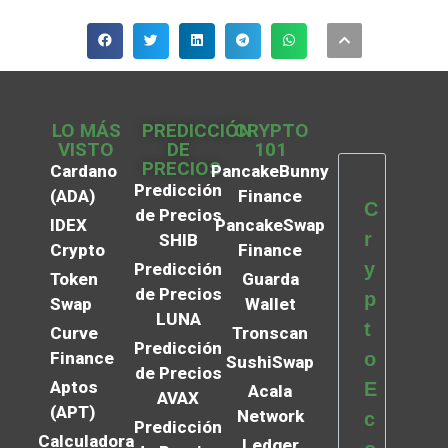
LO MÁS
PREDICCIÓN
CRYPTO
VISTO
DE
101
PRECIOS
Cardano
PancakeBunny
Predicción
(ADA)
Finance
C
de Precios
IDEX
PancakeSwap
r
SHIB
Crypto
Finance
y
Predicción
Token
Guarda
de Precios
p
Swap
Wallet
LUNA
t
Curve
Tronscan
Predicción
Finance
o
SushiSwap
de Precios
Aptos
E
Acala
AVAX
(APT)
Network
c
Predicción
Calculadora
Ledger