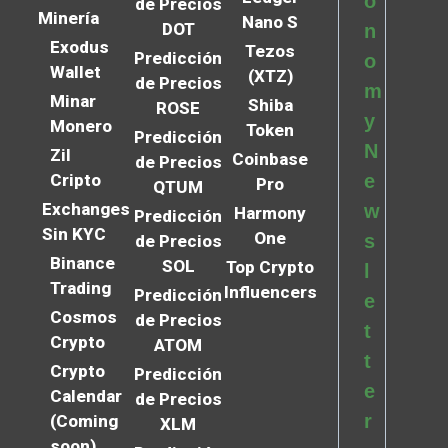
o
de Precios
Minería
Nano S
DOT
n
Exodus
Tezos
Predicción
o
Wallet
(XTZ)
de Precios
m
Minar
Shiba
ROSE
y
Monero
Token
Predicción
N
Zil
Coinbase
de Precios
Cripto
e
Pro
QTUM
Exchanges
w
Harmony
Predicción
Sin KYC
One
s
de Precios
Binance
SOL
Top Crypto
l
Trading
Influencers
Predicción
e
Cosmos
de Precios
t
Crypto
ATOM
t
Crypto
Predicción
e
Calendar
de Precios
r
(Coming
XLM
soon)