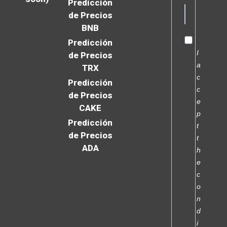
Predicción
de Precios
BNB
Predicción
I
de Precios
a
TRX
c
Predicción
c
de Precios
e
CAKE
p
Predicción
t
de Precios
t
ADA
h
e
c
o
n
d
i