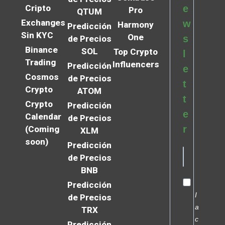
Cripto
e
Pro
QTUM
Exchanges
w
Harmony
Predicción
Sin KYC
One
s
de Precios
Binance
SOL
Top Crypto
l
Trading
Influencers
Predicción
e
Cosmos
de Precios
t
Crypto
ATOM
t
Crypto
Predicción
e
Calendar
de Precios
r
(Coming
XLM
soon)
Predicción
de Precios
BNB
Predicción
I
de Precios
a
TRX
c
Predicción