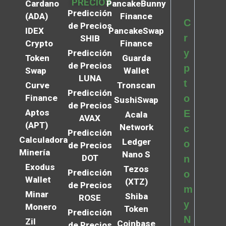
PRECIOS
Cardano
PancakeBunny
Predicción
(ADA)
Finance
C
de Precios
IDEX
PancakeSwap
r
SHIB
Crypto
Finance
y
Predicción
Token
Guarda
de Precios
p
Swap
Wallet
LUNA
t
Curve
Tronscan
Predicción
Finance
o
SushiSwap
de Precios
Aptos
E
Acala
AVAX
(APT)
Network
c
Predicción
Calculadora
Ledger
o
de Precios
Minería
Nano S
DOT
n
Exodus
Tezos
Predicción
o
Wallet
(XTZ)
de Precios
m
Minar
Shiba
ROSE
y
Monero
Token
Predicción
N
Zil
Coinbase
de Precios