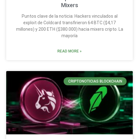
Mixers
Puntos clave de la noticia: Hackers vinculados al
exploit de Coldcard transfirieron 64 BTC ($4,17
millones) y 200 ETH ($380.000) hacia mixers cripto. La
mayoría
READ MORE »
CRIPTONOTICIAS BLOCKCHAIN