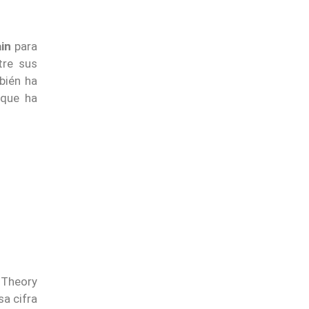
ain
para
tre sus
bién ha
 que ha
 Theory
a cifra