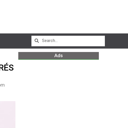
Ads
ERÉS
pm