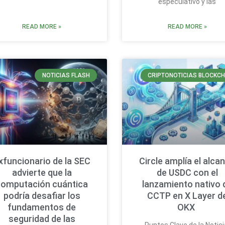
especulativo y las
READ MORE »
READ MORE »
NOTICIAS FLASH
CRIPTONOTICIAS BLOCKCH
xfuncionario de la SEC
Circle amplía el alca
advierte que la
de USDC con el
computación cuántica
lanzamiento nativo 
podría desafiar los
CCTP en X Layer d
fundamentos de
OKX
seguridad de las
Puntos Clave de la Notici