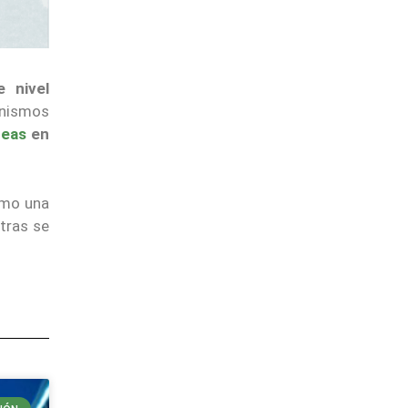
e nivel
nismos
neas
en
omo una
tras se