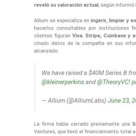
reveló su valoración actual
, según informó
Allium se especializa en
ingerir, limpiar y
hacerlos consultables por instituciones fi
clientes figuran
Visa
,
Stripe, Coinbase y 
citado datos de la compañía en sus inform
alcanzado.
We have raised a $40M Series B f
@kleinerperkins
and
@TheoryVC
!
p
— Allium (@AlliumLabs)
June 23, 
La firma había cerrado previamente una
S
Ventures, que llevó el financiamiento total 