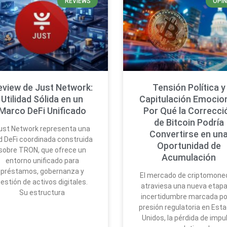
REVIEWS
OPIN
eview de Just Network:
Tensión Política y
Utilidad Sólida en un
Capitulación Emocion
Marco DeFi Unificado
Por Qué la Correcci
de Bitcoin Podría
ust Network representa una
Convertirse en un
d DeFi coordinada construida
Oportunidad de
sobre TRON, que ofrece un
Acumulación
entorno unificado para
préstamos, gobernanza y
El mercado de criptomone
estión de activos digitales.
atraviesa una nueva etapa
Su estructura
incertidumbre marcada por
presión regulatoria en Est
Unidos, la pérdida de impu