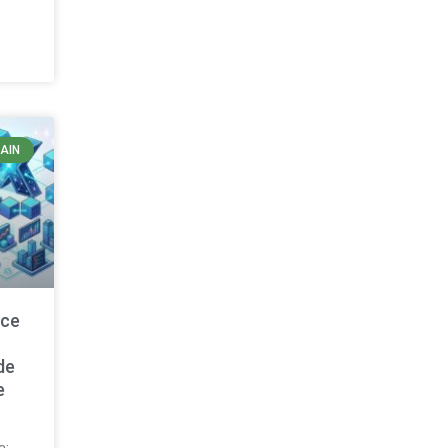
AIN
nce
de
e
a: