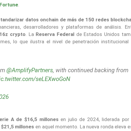
Fortune
.
 estandarizar datos onchain de más de 150 redes blockch
nancieras, desarrolladores y plataformas de análisis. En
a16z crypto
. La
Reserva Federal
de Estados Unidos tam
es, lo que ilustra el nivel de penetración institucional
rom
@AmplifyPartners
, with continued backing from
ic.twitter.com/seLEXwoGoN
2026
erie A de $16,5 millones
en julio de 2024, liderada por
a
$21,5 millones
en aquel momento. La nueva ronda eleva es