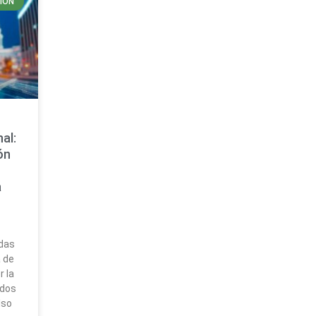
IÓN
al:
ón
a
das
 de
 la
ados
lso