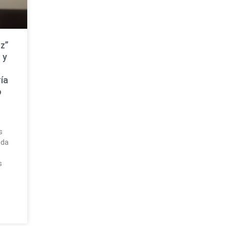
z”
 y
ía
o
a
s
uda
s