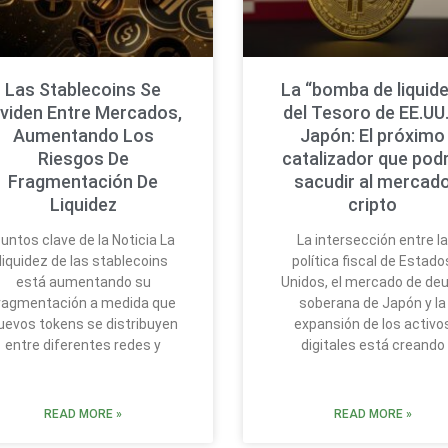
Las Stablecoins Se
La “bomba de liquide
ividen Entre Mercados,
del Tesoro de EE.UU.
Aumentando Los
Japón: El próximo
Riesgos De
catalizador que podr
Fragmentación De
sacudir al mercad
Liquidez
cripto
untos clave de la Noticia La
La intersección entre l
liquidez de las stablecoins
política fiscal de Estado
está aumentando su
Unidos, el mercado de de
ragmentación a medida que
soberana de Japón y la
uevos tokens se distribuyen
expansión de los activo
entre diferentes redes y
digitales está creando
READ MORE »
READ MORE »