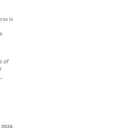
tras la
la
s of
f
—
e 2026
.