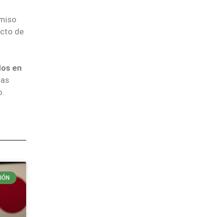
omiso
acto de
dos en
mas
o.
IÓN