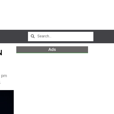
Ads
N
6 pm
l