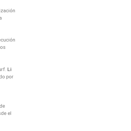
nización
a
ecución
pos
urf.
Li
do por
 de
sde el