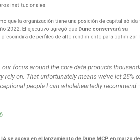
ros institucionales.
mó que la organización tiene una posición de capital sólida 
año 2022. El ejecutivo agregó que
Dune conservará su
 prescindirá de perfiles de alto rendimiento para optimizar 
n our focus around the core data products thousand
y rely on. That unfortunately means we’ve let 25% o
xceptional people I can wholeheartedly recommend 
6
n IA se apoya en el lanzamiento de Dune MCP en marzo d