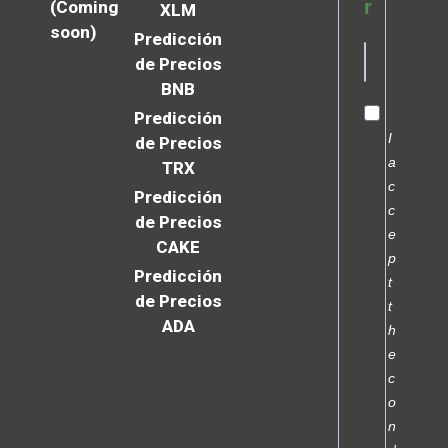
r
(Coming
XLM
soon)
Predicción
de Precios
BNB
Predicción
I
de Precios
a
TRX
c
Predicción
c
de Precios
e
CAKE
p
Predicción
t
de Precios
t
ADA
h
e
c
o
n