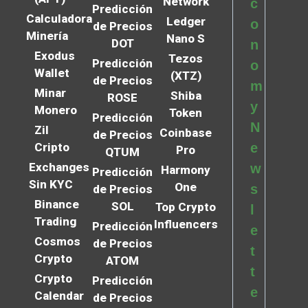
Network
c
Predicción
Calculadora
Ledger
o
de Precios
Minería
Nano S
DOT
n
Exodus
Tezos
Predicción
o
Wallet
(XTZ)
de Precios
m
Minar
Shiba
ROSE
y
Monero
Token
Predicción
N
Zil
Coinbase
de Precios
Cripto
e
Pro
QTUM
Exchanges
w
Harmony
Predicción
Sin KYC
One
s
de Precios
Binance
SOL
Top Crypto
l
Trading
Influencers
Predicción
e
Cosmos
de Precios
t
Crypto
ATOM
t
Crypto
Predicción
e
Calendar
de Precios