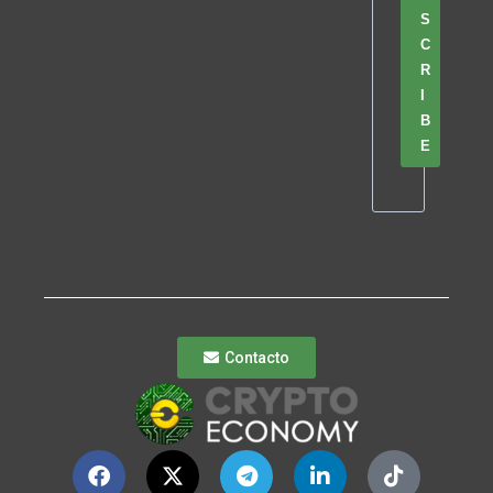
S
C
R
I
B
E
Contacto