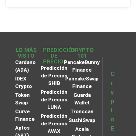
LO MÁS
PREDICCIÓN
CRYPTO
VISTO
DE
101
PRECIOS
Cardano
PancakeBunny
Predicción
(ADA)
Finance
C
de Precios
IDEX
PancakeSwap
r
SHIB
Crypto
Finance
y
Predicción
Token
Guarda
de Precios
p
Swap
Wallet
LUNA
t
Curve
Tronscan
Predicción
Finance
o
SushiSwap
de Precios
Aptos
E
Acala
AVAX
(APT)