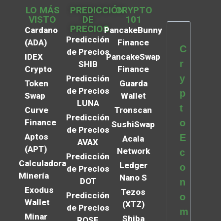
LO MÁS
PREDICCIÓN
CRYPTO
VISTO
DE
101
PRECIOS
Cardano
PancakeBunny
Predicción
(ADA)
Finance
C
de Precios
IDEX
PancakeSwap
r
SHIB
Crypto
Finance
y
Predicción
Token
Guarda
de Precios
p
Swap
Wallet
LUNA
t
Curve
Tronscan
Predicción
Finance
o
SushiSwap
de Precios
Aptos
E
Acala
AVAX
(APT)
Network
c
Predicción
Calculadora
Ledger
o
de Precios
Minería
Nano S
DOT
n
Exodus
Tezos
Predicción
o
Wallet
(XTZ)
de Precios
m
Minar
Shiba
ROSE