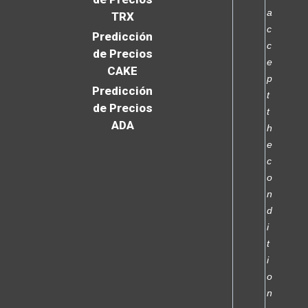
a
TRX
c
Predicción
c
de Precios
e
CAKE
p
Predicción
t
de Precios
t
ADA
h
e
c
o
n
d
i
t
i
o
n