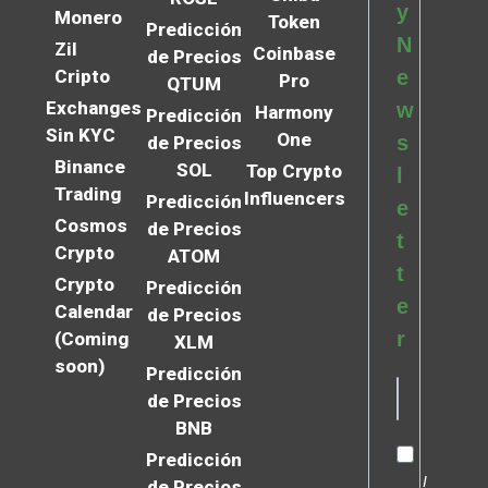
y
Monero
Token
Predicción
N
Zil
Coinbase
de Precios
Cripto
e
Pro
QTUM
Exchanges
w
Harmony
Predicción
Sin KYC
One
s
de Precios
Binance
SOL
Top Crypto
l
Trading
Influencers
Predicción
e
Cosmos
de Precios
t
Crypto
ATOM
t
Crypto
Predicción
e
Calendar
de Precios
r
(Coming
XLM
soon)
Predicción
de Precios
BNB
Predicción
I
de Precios