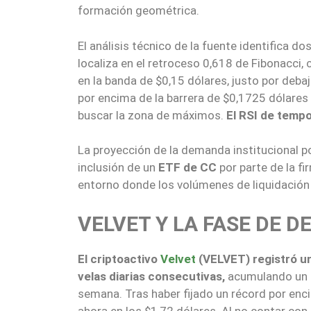
formación geométrica.
El análisis técnico de la fuente identifica d
localiza en el retroceso 0,618 de Fibonacci,
en la banda de $0,15 dólares, justo por debaj
por encima de la barrera de $0,1725 dólares
buscar la zona de máximos.
El RSI de tempo
La proyección de la demanda institucional pod
inclusión de un
ETF de CC
por parte de la fi
entorno donde los volúmenes de liquidación
VELVET Y LA FASE DE 
El criptoactivo
Velvet
(VELVET) registró 
velas diarias consecutivas,
acumulando un r
semana. Tras haber fijado un récord por enci
ahora en los $1,72 dólares. Al no contar con