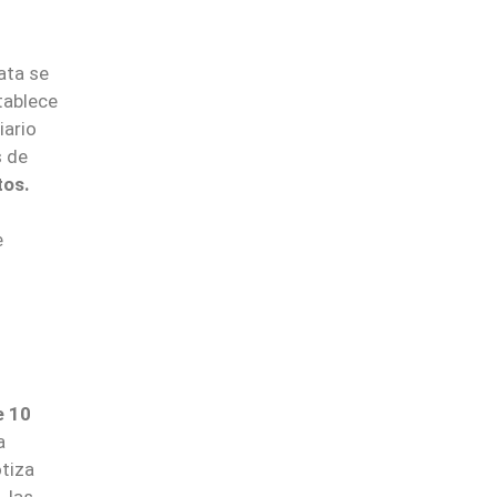
iata se
tablece
iario
s de
tos.
e
e 10
a
otiza
 las