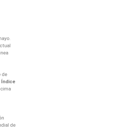
mayo.
actual
inea
e de
l
Índice
encima
ón
ndial de