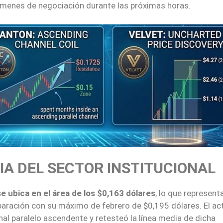
lúmenes de negociación durante las próximas horas.
IA DEL SECTOR INSTITUCIONAL
e ubica en el área de los $0,163 dólares
, lo que represent
ración con su máximo de febrero de $0,195 dólares. El ac
al paralelo ascendente y retesteó la línea media de dicha