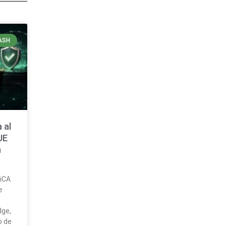
ASH
 al
UE
n
MiCA
e
dge,
o de