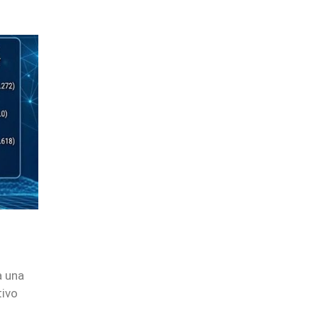
a una
tivo