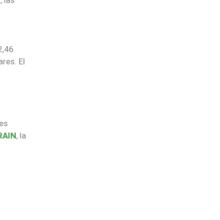
2,46
res. El
res
RAIN
, la