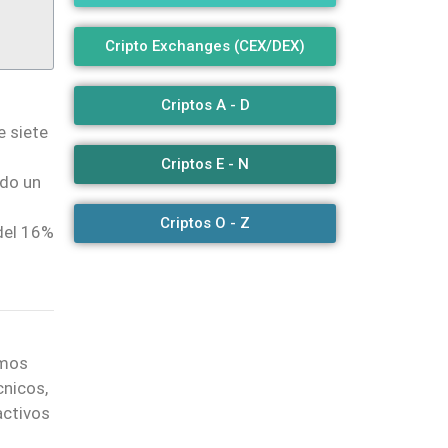
Cripto Exchanges (CEX/DEX)
Criptos A - D
e siete
Criptos E - N
ado un
Criptos O - Z
 del 16%
imos
cnicos,
activos