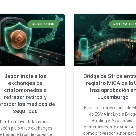
REGULACIÓN
NOTICIAS FL
Japón insta a los
Bridge de Stripe entra
exchanges de
registro MiCA de la 
criptomonedas a
tras aprobación e
retrasar retiros y
Luxemburgo
eforzar las medidas de
El registro provisional de 
seguridad
de ESMA incluye a Bridg
Building S.A., conocida
Puntos clave de la noticia:
comercialmente como Bri
apón pidió a los exchanges
como proveedor autorizad
retrasar retiros después de