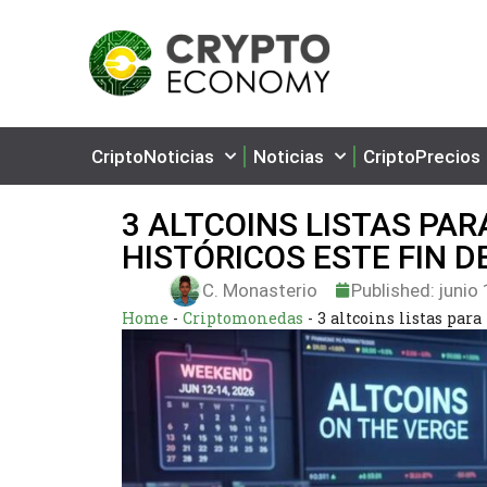
CriptoNoticias
Noticias
CriptoPrecios
3 ALTCOINS LISTAS PA
HISTÓRICOS ESTE FIN 
C. Monasterio
Published:
junio 
Home
-
Criptomonedas
-
3 altcoins listas par