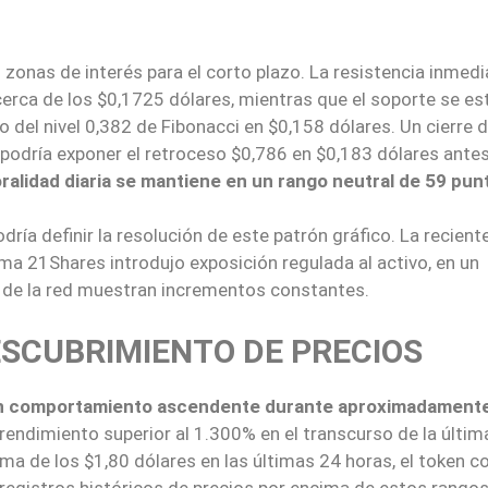
os zonas de interés para el corto plazo. La resistencia inmed
 cerca de los $0,1725 dólares, mientras que el soporte se es
o del nivel 0,382 de Fibonacci en $0,158 dólares. Un cierre d
 podría exponer el retroceso $0,786 en $0,183 dólares ante
ralidad diaria se mantiene en un rango neutral de 59 pun
ría definir la resolución de este patrón gráfico. La recient
rma 21Shares introdujo exposición regulada al activo, en un
 de la red muestran incrementos constantes.
DESCUBRIMIENTO DE PRECIOS
un comportamiento ascendente durante aproximadament
endimiento superior al 1.300% en el transcurso de la últim
ma de los $1,80 dólares en las últimas 24 horas, el token c
 registros históricos de precios por encima de estos rangos,