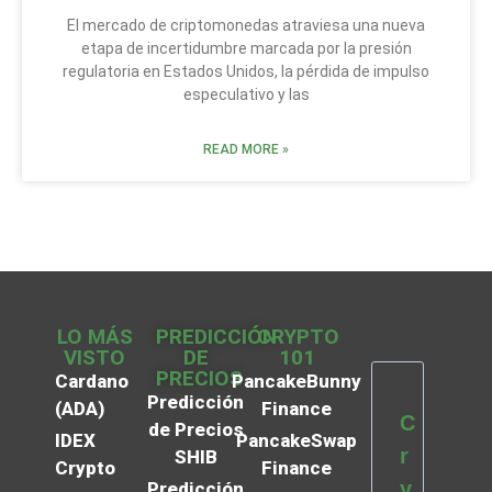
El mercado de criptomonedas atraviesa una nueva
etapa de incertidumbre marcada por la presión
regulatoria en Estados Unidos, la pérdida de impulso
especulativo y las
READ MORE »
LO MÁS
PREDICCIÓN
CRYPTO
VISTO
DE
101
PRECIOS
Cardano
PancakeBunny
Predicción
(ADA)
Finance
C
de Precios
IDEX
PancakeSwap
r
SHIB
Crypto
Finance
y
Predicción