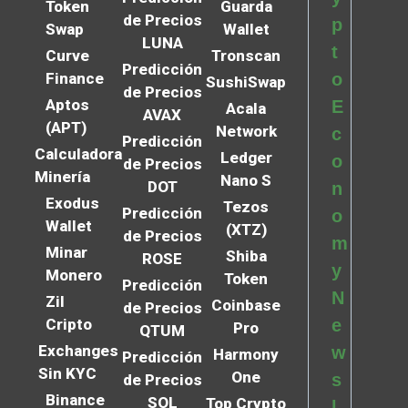
Token
Guarda
de Precios
p
Swap
Wallet
LUNA
t
Curve
Tronscan
Predicción
Finance
o
SushiSwap
de Precios
Aptos
E
Acala
AVAX
(APT)
Network
c
Predicción
Calculadora
Ledger
o
de Precios
Minería
Nano S
DOT
n
Exodus
Tezos
Predicción
o
Wallet
(XTZ)
de Precios
m
Minar
Shiba
ROSE
y
Monero
Token
Predicción
N
Zil
Coinbase
de Precios
Cripto
e
Pro
QTUM
Exchanges
w
Harmony
Predicción
Sin KYC
One
s
de Precios
Binance
SOL
Top Crypto
l