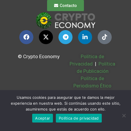
Contacto
© Crypto Economy
Política de
Privacidad
|
Política
de Publicación
Política de
Periodismo Ético
Política Cookies
|
Usamos cookies para asegurar que te damos la mejor
Bases Legales
|
experiencia en nuestra web. Si continúas usando este sitio,
Partners
|
Sobre
asumiremos que estás de acuerdo con ello.
Nosotros
Aceptar
Política de privacidad