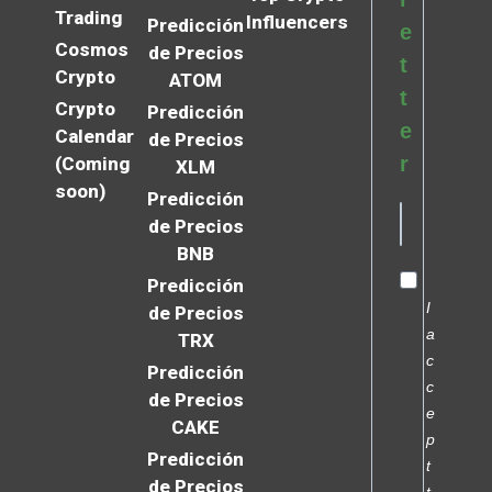
Trading
Influencers
Predicción
e
Cosmos
de Precios
t
Crypto
ATOM
t
Crypto
Predicción
e
Calendar
de Precios
r
(Coming
XLM
soon)
Predicción
de Precios
BNB
Predicción
I
de Precios
a
TRX
c
Predicción
c
de Precios
e
CAKE
p
Predicción
t
de Precios
t