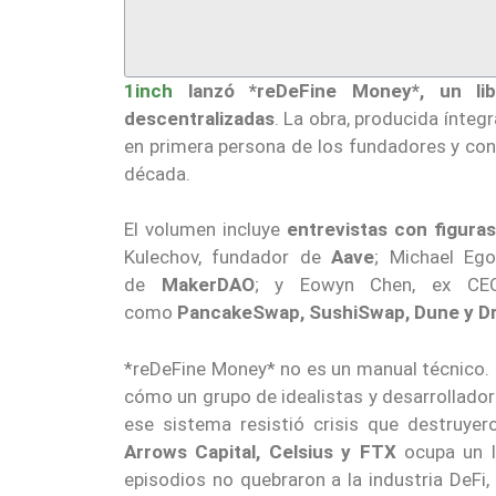
1inch
lanzó *reDeFine Money*,
un li
descentralizadas
. La obra, producida ínteg
en primera persona de los fundadores y con
década.
El volumen incluye
entrevistas con figur
Kulechov, fundador de
Aave
; Michael Eg
de
MakerDAO
; y Eowyn Chen, ex C
como
PancakeSwap, SushiSwap, Dune y Dr
*reDeFine Money* no es un manual técnico. E
cómo un grupo de idealistas y desarrollado
ese sistema resistió crisis que destruyer
Arrows Capital, Celsius y FTX
ocupa un lu
episodios no quebraron a la industria DeFi, 