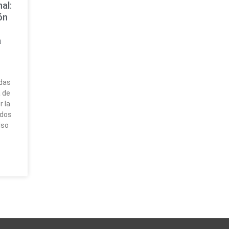
al:
ón
a
das
 de
 la
ados
lso