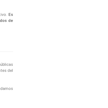
tivo.
Es
ados de
úblicas
ntes del
endamos