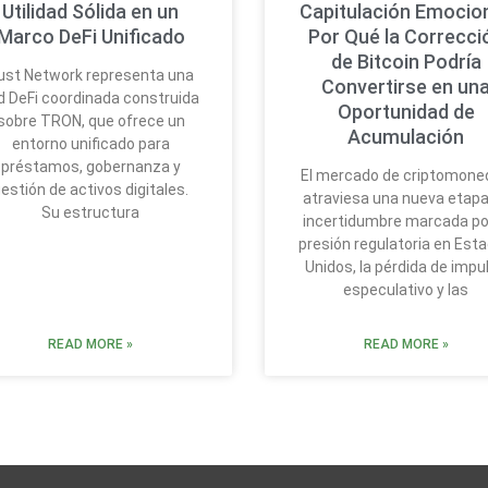
Utilidad Sólida en un
Capitulación Emocion
Marco DeFi Unificado
Por Qué la Correcci
de Bitcoin Podría
ust Network representa una
Convertirse en un
d DeFi coordinada construida
Oportunidad de
sobre TRON, que ofrece un
Acumulación
entorno unificado para
préstamos, gobernanza y
El mercado de criptomone
estión de activos digitales.
atraviesa una nueva etapa
Su estructura
incertidumbre marcada por
presión regulatoria en Est
Unidos, la pérdida de impu
especulativo y las
READ MORE »
READ MORE »