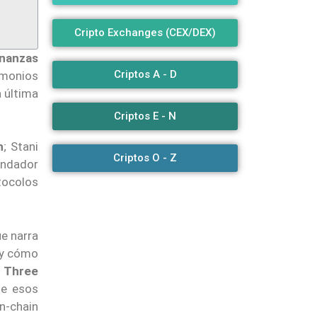
Cripto Exchanges (CEX/DEX)
nanzas
Criptos A - D
timonios
 última
Criptos E - N
h
; Stani
Criptos O - Z
undador
tocolos
e narra
y cómo
e
Three
ue esos
on-chain