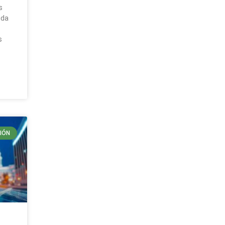
s
uda
s
IÓN