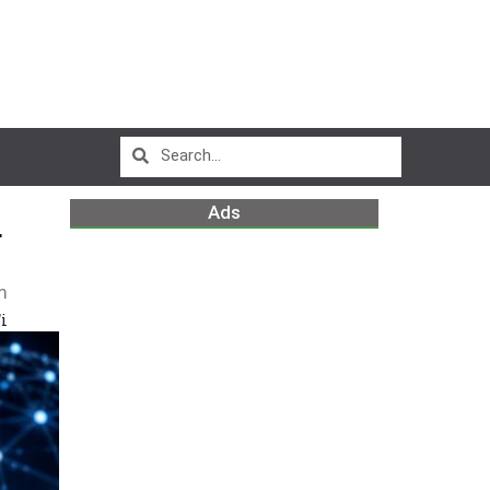
Ads
L
m
i