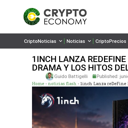
CriptoNoticias
Noticias
CriptoPrecios
1INCH LANZA REDEFINE
DRAMA Y LOS HITOS DEL
Guido Battigelli
Published:
juni
Home
-
noticias flash
-
1inch Lanza reDeFine M