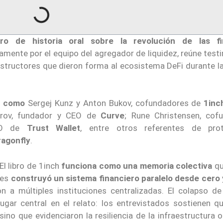
bro de historia oral sobre la revolución de las fi
ramente por el equipo del agregador de liquidez, reúne tes
structores que dieron forma al ecosistema DeFi durante la
as como
Sergej Kunz y Anton Bukov, cofundadores de
1inc
orov, fundador y CEO de
Curve
; Rune Christensen, cof
EO de
Trust Wallet
, entre otros referentes de pro
agonfly
.
l libro de 1inch
funciona como una memoria colectiva
qu
res
construyó un sistema financiero paralelo desde cero
on a múltiples instituciones centralizadas. El colapso d
gar central en el relato: los entrevistados sostienen q
sino que evidenciaron la resiliencia de la infraestructura 