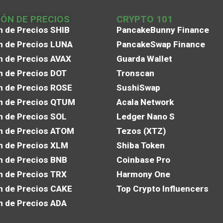
IÓN DE PRECIOS
CRYPTO 101
n de Precios SHIB
PancakeBunny Finance
n de Precios LUNA
PancakeSwap Finance
n de Precios AVAX
Guarda Wallet
n de Precios DOT
Tronscan
n de Precios ROSE
SushiSwap
n de Precios QTUM
Acala Network
n de Precios SOL
Ledger Nano S
n de Precios ATOM
Tezos (XTZ)
n de Precios XLM
Shiba Token
n de Precios BNB
Coinbase Pro
n de Precios TRX
Harmony One
n de Precios CAKE
Top Crypto Influencers
n de Precios ADA