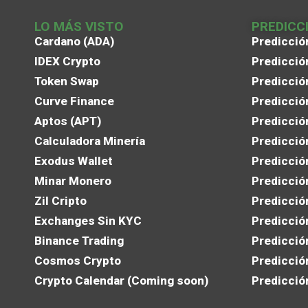
LO MÁS VISTO
PREDICC
Cardano (ADA)
Predicció
IDEX Crypto
Predicció
Token Swap
Predicció
Curve Finance
Predicció
Aptos (APT)
Predicció
Calculadora Minería
Predicció
Exodus Wallet
Predicció
Minar Monero
Predicció
Zil Cripto
Predicció
Exchanges Sin KYC
Predicció
Binance Trading
Predicció
Cosmos Crypto
Predicció
Crypto Calendar (Coming soon)
Predicció