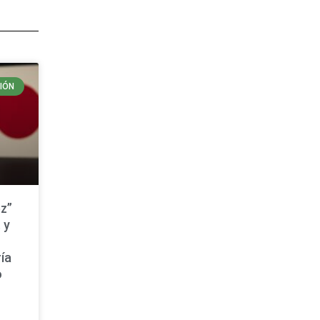
IÓN
z”
 y
ía
o
a