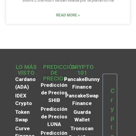
sobre Ethereum desarrollada por la plataforma
READ MORE »
LO MÁS
PREDICCIÓN
CRYPTO
VISTO
DE
101
PRECIOS
Cardano
PancakeBunny
Predicción
(ADA)
Finance
C
de Precios
IDEX
PancakeSwap
r
SHIB
Crypto
Finance
y
Predicción
Token
Guarda
de Precios
p
Swap
Wallet
LUNA
t
Curve
Tronscan
Predicción