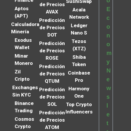
Finance
o
SushiSwap
de Precios
Aptos
E
Acala
AVAX
(APT)
Network
c
Predicción
Calculadora
Ledger
o
de Precios
Minería
Nano S
DOT
n
Exodus
Tezos
Predicción
o
Wallet
(XTZ)
de Precios
m
Minar
Shiba
ROSE
y
Monero
Token
Predicción
N
Zil
Coinbase
de Precios
Cripto
e
Pro
QTUM
Exchanges
w
Harmony
Predicción
Sin KYC
One
s
de Precios
Binance
SOL
Top Crypto
l
Trading
Influencers
Predicción
e
Cosmos
de Precios
t
Crypto
ATOM