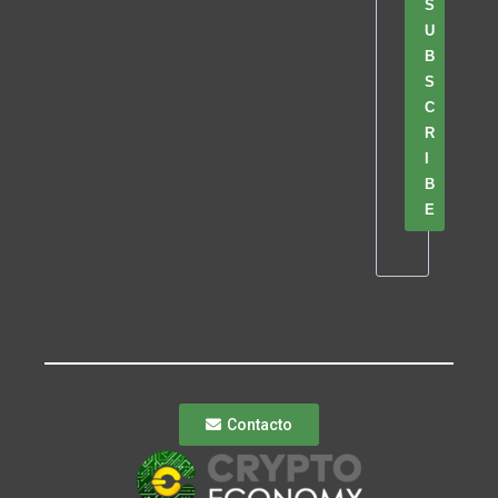
S
U
B
S
C
R
I
B
E
Contacto