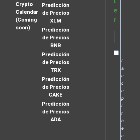
t
Crypto
Predicción
e
Calendar
de Precios
r
(Coming
XLM
soon)
Predicción
de Precios
BNB
Predicción
I
de Precios
a
TRX
c
Predicción
c
de Precios
e
CAKE
p
Predicción
t
de Precios
t
ADA
h
e
c