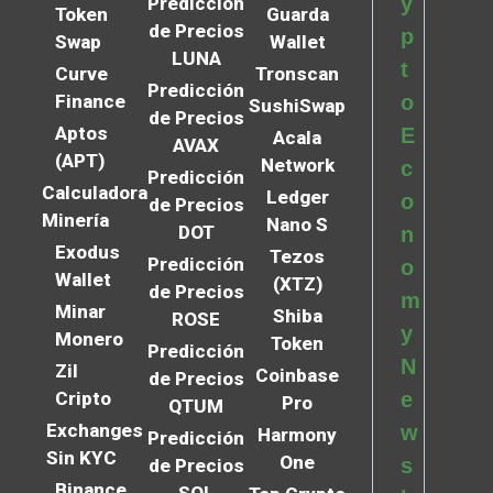
y
Predicción
Token
Guarda
de Precios
p
Swap
Wallet
LUNA
t
Curve
Tronscan
Predicción
Finance
o
SushiSwap
de Precios
Aptos
E
Acala
AVAX
(APT)
Network
c
Predicción
Calculadora
Ledger
o
de Precios
Minería
Nano S
DOT
n
Exodus
Tezos
Predicción
o
Wallet
(XTZ)
de Precios
m
Minar
Shiba
ROSE
y
Monero
Token
Predicción
N
Zil
Coinbase
de Precios
Cripto
e
Pro
QTUM
Exchanges
w
Harmony
Predicción
Sin KYC
One
s
de Precios
Binance
SOL