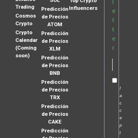
Top Crypto
l
Trading
Influencers
Predicción
e
Cosmos
de Precios
t
Crypto
ATOM
t
Crypto
Predicción
e
Calendar
de Precios
r
(Coming
XLM
soon)
Predicción
de Precios
BNB
Predicción
I
de Precios
a
TRX
c
Predicción
c
de Precios
e
CAKE
p
Predicción
t