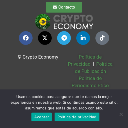
Contacto
© Crypto Economy
Política de
Privacidad
|
Política
de Publicación
Política de
Periodismo Ético
Política Cookies
|
Usamos cookies para asegurar que te damos la mejor
Bases Legales
|
experiencia en nuestra web. Si continúas usando este sitio,
Partners
|
Sobre
asumiremos que estás de acuerdo con ello.
Nosotros
Aceptar
Política de privacidad