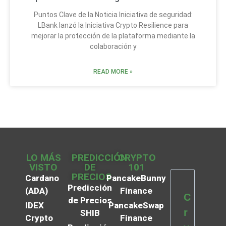
Puntos Clave de la Noticia Iniciativa de seguridad:
LBank lanzó la Iniciativa Crypto Resilience para
mejorar la protección de la plataforma mediante la
colaboración y
READ MORE »
LO MÁS
PREDICCIÓN
CRYPTO
VISTO
DE
101
PRECIOS
Cardano
PancakeBunny
Predicción
(ADA)
Finance
C
de Precios
IDEX
PancakeSwap
r
SHIB
Crypto
Finance