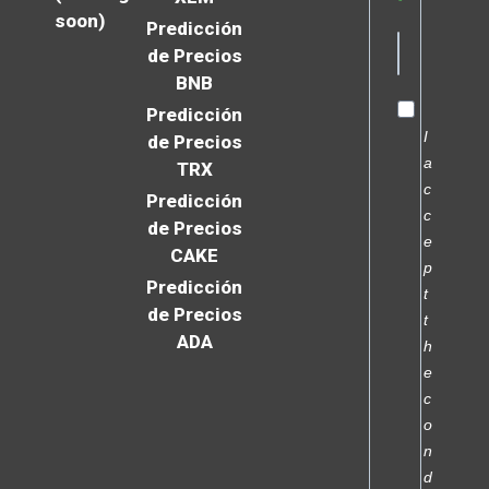
soon)
Predicción
de Precios
BNB
Predicción
I
de Precios
a
TRX
c
Predicción
c
de Precios
e
CAKE
p
Predicción
t
de Precios
t
ADA
h
e
c
o
n
d