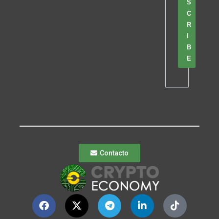
S
C
R
I
B
E
Contacto