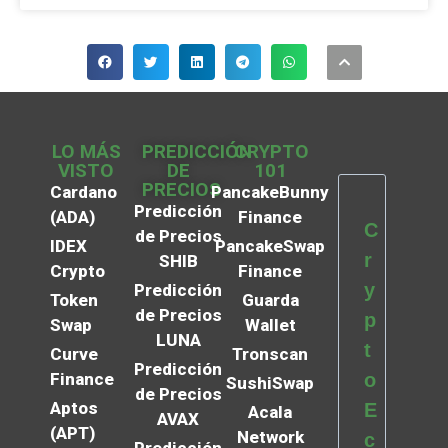
LO MÁS
PREDICCIÓN
CRYPTO
VISTO
DE
101
PRECIOS
Cardano
PancakeBunny
Predicción
(ADA)
Finance
C
de Precios
IDEX
PancakeSwap
r
SHIB
Crypto
Finance
y
Predicción
Token
Guarda
de Precios
p
Swap
Wallet
LUNA
t
Curve
Tronscan
Predicción
Finance
o
SushiSwap
de Precios
Aptos
E
Acala
AVAX
(APT)
Network
c