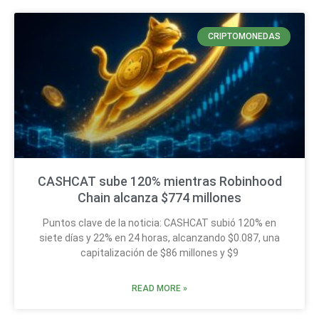
CRIPTOMONEDAS
CASHCAT sube 120% mientras Robinhood
Chain alcanza $774 millones
Puntos clave de la noticia: CASHCAT subió 120% en
siete días y 22% en 24 horas, alcanzando $0.087, una
capitalización de $86 millones y $9
READ MORE »