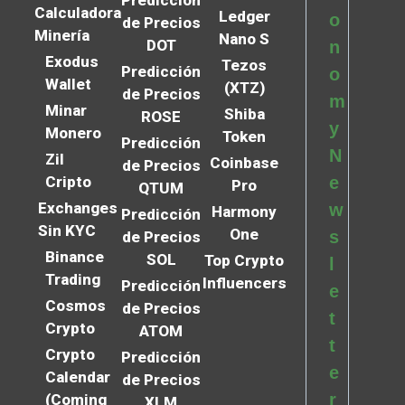
Predicción
Calculadora
Ledger
o
de Precios
Minería
Nano S
DOT
n
Exodus
Tezos
Predicción
o
Wallet
(XTZ)
de Precios
m
Minar
Shiba
ROSE
y
Monero
Token
Predicción
N
Zil
Coinbase
de Precios
Cripto
e
Pro
QTUM
Exchanges
w
Harmony
Predicción
Sin KYC
One
s
de Precios
Binance
SOL
Top Crypto
l
Trading
Influencers
Predicción
e
Cosmos
de Precios
t
Crypto
ATOM
t
Crypto
Predicción
e
Calendar
de Precios
r
(Coming
XLM