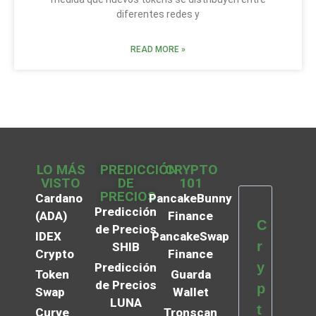
diferentes redes y
READ MORE »
LO MÁS
PREDICCIÓN
CRYPTO
VISTO
DE
101
PRECIOS
Cardano
PancakeBunny
Predicción
(ADA)
Finance
C
de Precios
IDEX
PancakeSwap
r
SHIB
Crypto
Finance
y
Predicción
Token
Guarda
de Precios
p
Swap
Wallet
LUNA
t
Curve
Tronscan