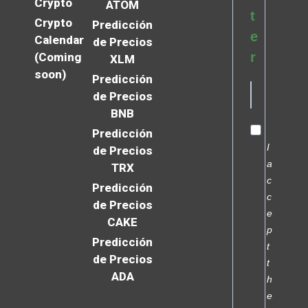
Crypto
ATOM
t
Crypto
Predicción
e
Calendar
de Precios
r
(Coming
XLM
soon)
Predicción
de Precios
BNB
Predicción
I
de Precios
a
TRX
c
Predicción
c
de Precios
e
CAKE
p
Predicción
t
de Precios
t
ADA
h
e