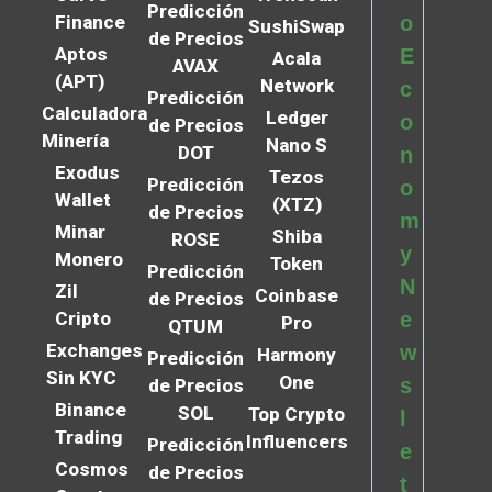
Predicción
Finance
o
SushiSwap
de Precios
Aptos
E
Acala
AVAX
(APT)
Network
c
Predicción
Calculadora
Ledger
o
de Precios
Minería
Nano S
DOT
n
Exodus
Tezos
Predicción
o
Wallet
(XTZ)
de Precios
m
Minar
Shiba
ROSE
y
Monero
Token
Predicción
N
Zil
Coinbase
de Precios
Cripto
e
Pro
QTUM
Exchanges
w
Harmony
Predicción
Sin KYC
One
s
de Precios
Binance
SOL
Top Crypto
l
Trading
Influencers
Predicción
e
Cosmos
de Precios
t