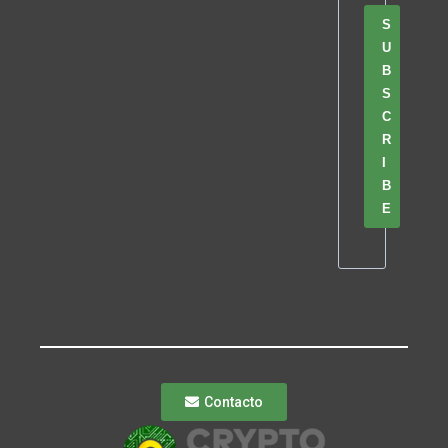
S
U
B
S
C
R
I
B
E
Contacto