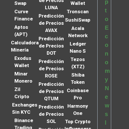
de Precios
p
Swap
Wallet
LUNA
t
Curve
Tronscan
Predicción
Finance
o
SushiSwap
de Precios
Aptos
E
Acala
AVAX
(APT)
Network
c
Predicción
Calculadora
Ledger
o
de Precios
Minería
Nano S
DOT
n
Exodus
Tezos
Predicción
o
Wallet
(XTZ)
de Precios
m
Minar
Shiba
ROSE
y
Monero
Token
Predicción
N
Zil
Coinbase
de Precios
Cripto
e
Pro
QTUM
Exchanges
w
Harmony
Predicción
Sin KYC
One
s
de Precios
Binance
SOL
Top Crypto
l
Trading
Influencers