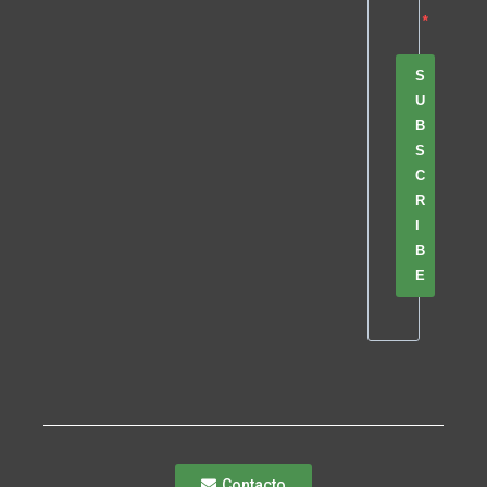
S
U
B
S
C
R
I
B
E
Contacto