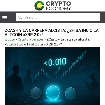
ZCASH Y LA CARRERA ALCISTA: ¿SHIBA INU O LA
ALTCOIN «XRP 2.0»?
Home
-
Cripto Presales
-
ZCash y la carrera alcista:
¿Shiba Inu o la altcoin «XRP 2.0»?