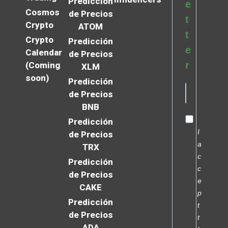
Predicción
e
Cosmos
de Precios
t
Crypto
ATOM
t
Crypto
Predicción
e
Calendar
de Precios
r
(Coming
XLM
soon)
Predicción
de Precios
BNB
Predicción
I
de Precios
a
TRX
c
Predicción
c
de Precios
e
CAKE
p
Predicción
t
de Precios
t
ADA