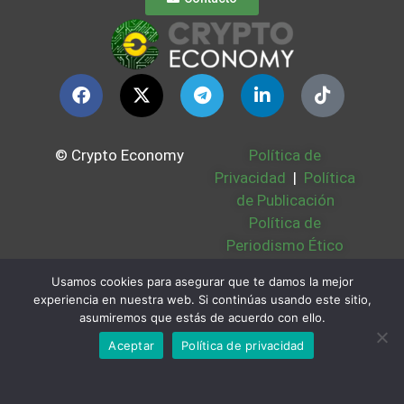
© Crypto Economy
Política de
Privacidad
|
Política
de Publicación
Política de
Periodismo Ético
Política Cookies
|
Usamos cookies para asegurar que te damos la mejor
Bases Legales
|
experiencia en nuestra web. Si continúas usando este sitio,
Partners
|
Sobre
asumiremos que estás de acuerdo con ello.
Nosotros
Aceptar
Política de privacidad