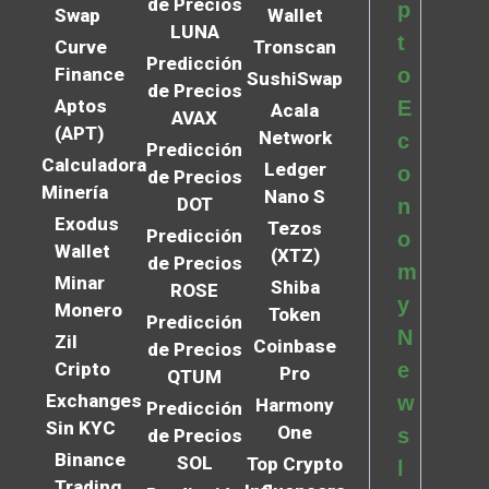
de Precios
p
Swap
Wallet
LUNA
t
Curve
Tronscan
Predicción
Finance
o
SushiSwap
de Precios
Aptos
E
Acala
AVAX
(APT)
Network
c
Predicción
Calculadora
Ledger
o
de Precios
Minería
Nano S
DOT
n
Exodus
Tezos
Predicción
o
Wallet
(XTZ)
de Precios
m
Minar
Shiba
ROSE
y
Monero
Token
Predicción
N
Zil
Coinbase
de Precios
Cripto
e
Pro
QTUM
Exchanges
w
Harmony
Predicción
Sin KYC
One
s
de Precios
Binance
SOL
Top Crypto
l
Trading