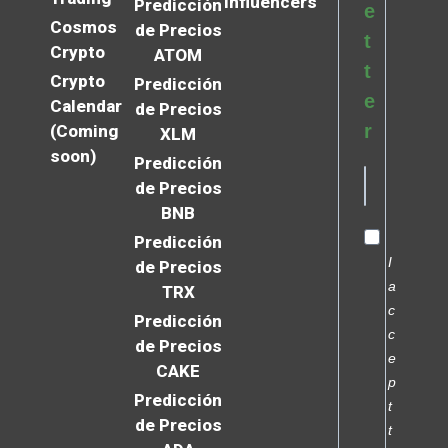
Influencers
Predicción
e
Cosmos
de Precios
t
Crypto
ATOM
t
Crypto
Predicción
e
Calendar
de Precios
r
(Coming
XLM
soon)
Predicción
de Precios
BNB
Predicción
I
de Precios
a
TRX
c
Predicción
c
de Precios
e
CAKE
p
Predicción
t
de Precios
t