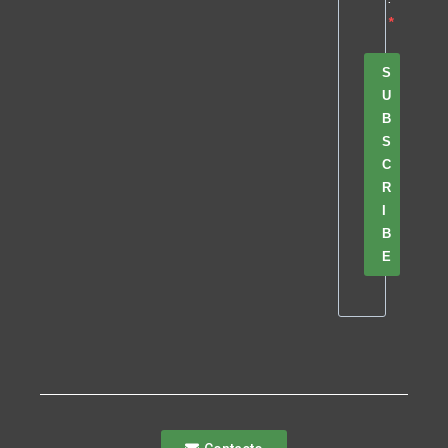
S
U
B
S
C
R
I
B
E