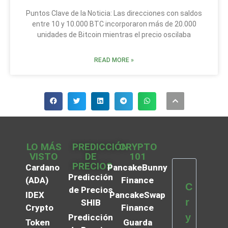
Puntos Clave de la Noticia: Las direcciones con saldos
entre 10 y 10.000 BTC incorporaron más de 20.000
unidades de Bitcoin mientras el precio oscilaba
READ MORE »
LO MÁS
PREDICCIÓN
CRYPTO
VISTO
DE
101
PRECIOS
Cardano
PancakeBunny
Predicción
(ADA)
Finance
C
de Precios
IDEX
PancakeSwap
r
SHIB
Crypto
Finance
y
Predicción
Token
Guarda