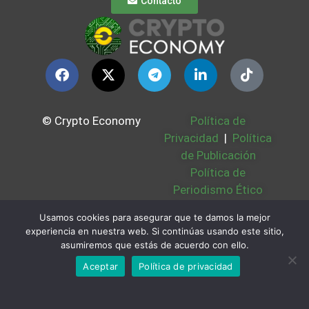
Contacto
© Crypto Economy
Política de
Privacidad
|
Política
de Publicación
Política de
Periodismo Ético
Política Cookies
|
Usamos cookies para asegurar que te damos la mejor
Bases Legales
|
experiencia en nuestra web. Si continúas usando este sitio,
Partners
|
Sobre
asumiremos que estás de acuerdo con ello.
Nosotros
Aceptar
Política de privacidad