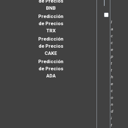
de Precios
BNB
Predicción
I
de Precios
a
TRX
c
Predicción
c
de Precios
e
CAKE
p
Predicción
t
de Precios
t
ADA
h
e
c
o
n
d
i
t