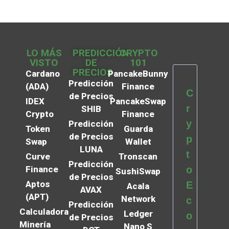
LO MÁS
PREDICCIÓN
CRYPTO
VISTO
DE
101
PRECIOS
Cardano
PancakeBunny
Predicción
(ADA)
Finance
C
de Precios
IDEX
PancakeSwap
r
SHIB
Crypto
Finance
y
Predicción
Token
Guarda
de Precios
p
Swap
Wallet
LUNA
t
Curve
Tronscan
Predicción
Finance
o
SushiSwap
de Precios
Aptos
E
Acala
AVAX
(APT)
Network
c
Predicción
Calculadora
Ledger
o
de Precios
Minería
Nano S