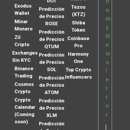
DOT
n
Exodus
Tezos
Predicción
o
Wallet
(XTZ)
de Precios
m
Minar
Shiba
ROSE
y
Monero
Token
Predicción
N
Zil
Coinbase
de Precios
Cripto
e
Pro
QTUM
Exchanges
w
Harmony
Predicción
Sin KYC
One
s
de Precios
Binance
SOL
Top Crypto
l
Trading
Influencers
Predicción
e
Cosmos
de Precios
t
Crypto
ATOM
t
Crypto
Predicción
e
Calendar
de Precios
r
(Coming
XLM
soon)
Predicción