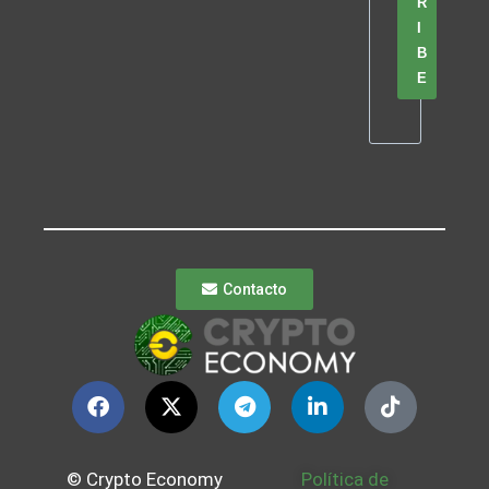
R
I
B
E
Contacto
© Crypto Economy
Política de