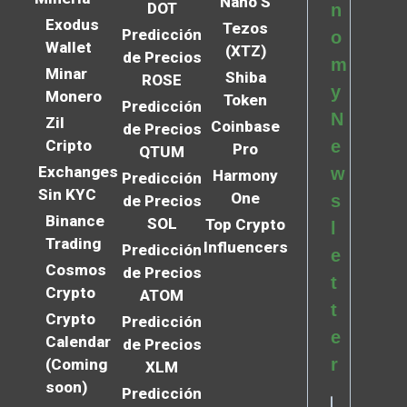
Nano S
DOT
n
Exodus
Tezos
Predicción
o
Wallet
(XTZ)
de Precios
m
Minar
Shiba
ROSE
y
Monero
Token
Predicción
N
Zil
Coinbase
de Precios
Cripto
e
Pro
QTUM
Exchanges
w
Harmony
Predicción
Sin KYC
One
s
de Precios
Binance
SOL
Top Crypto
l
Trading
Influencers
Predicción
e
Cosmos
de Precios
t
Crypto
ATOM
t
Crypto
Predicción
e
Calendar
de Precios
r
(Coming
XLM
soon)
Predicción