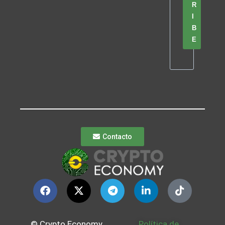
R
I
B
E
Contacto
© Crypto Economy
Política de