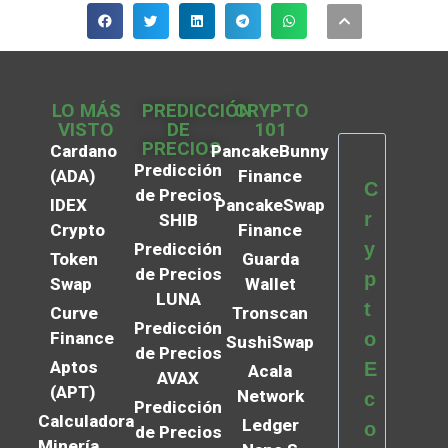
LO MÁS
PREDICCIÓN
CRYPTO
VISTO
DE
101
PRECIOS
Cardano
PancakeBunny
Predicción
(ADA)
Finance
C
de Precios
IDEX
PancakeSwap
r
SHIB
Crypto
Finance
y
Predicción
Token
Guarda
de Precios
p
Swap
Wallet
LUNA
t
Curve
Tronscan
Predicción
Finance
o
SushiSwap
de Precios
Aptos
E
Acala
AVAX
(APT)
Network
c
Predicción
Calculadora
Ledger
o
de Precios
Minería