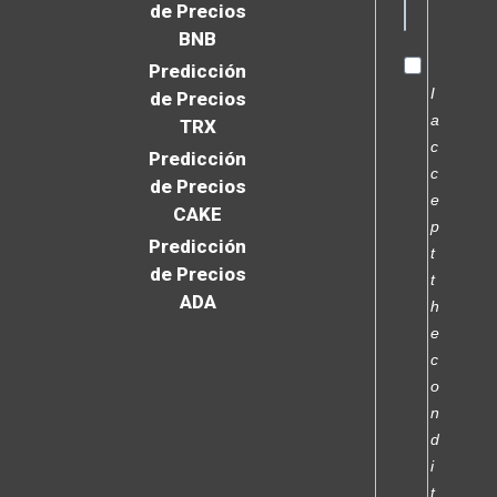
de Precios
BNB
Predicción
I
de Precios
a
TRX
c
Predicción
c
de Precios
e
CAKE
p
Predicción
t
de Precios
t
ADA
h
e
c
o
n
d
i
t