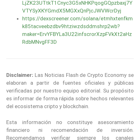
LjZK23UTtkT1Cnyc3G5xNHKPqogGQpzbaxj7Y
VTYSyXKYGmdX5MGXxQnPjcJWVWcrDyj
https://dexscreener.com/solana/etmhxtenfkm
k85tacveebzdbv9htziwzdsddmshrp2wb?
maker=ErvYFBYLa3U22infscrorXzpFVkXt2aHz
RdbMNvgFF3D
Disclaimer:
Las Noticias Flash de Crypto Economy se
elaboran a partir de fuentes oficiales y públicas
verificadas por nuestro equipo editorial. Su propósito
es informar de forma rápida sobre hechos relevantes
del ecosistema cripto y blockchain.
Esta información no constituye asesoramiento
financiero ni recomendación de inversión.
Recomendamos verificar siempre los canales