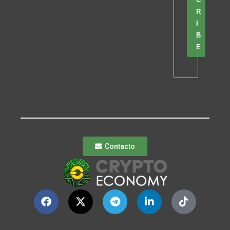
R
I
B
E
Contacto