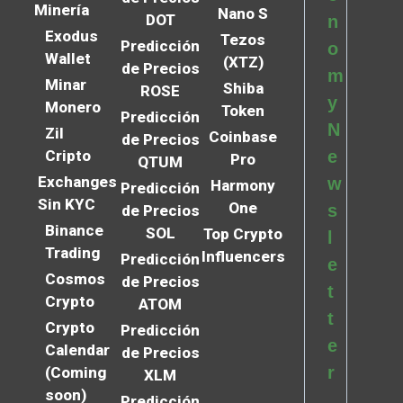
Minería
Nano S
DOT
n
Exodus
Tezos
Predicción
o
Wallet
(XTZ)
de Precios
m
Minar
Shiba
ROSE
y
Monero
Token
Predicción
N
Zil
Coinbase
de Precios
Cripto
e
Pro
QTUM
Exchanges
w
Harmony
Predicción
Sin KYC
One
s
de Precios
Binance
SOL
Top Crypto
l
Trading
Influencers
Predicción
e
Cosmos
de Precios
t
Crypto
ATOM
t
Crypto
Predicción
e
Calendar
de Precios
r
(Coming
XLM
soon)
Predicción