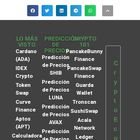
LO MÁS
PREDICCIÓN
CRYPTO
VISTO
DE
101
PRECIOS
Cardano
PancakeBunny
Predicción
(ADA)
Finance
C
de Precios
IDEX
PancakeSwap
r
SHIB
Crypto
Finance
y
Predicción
Token
Guarda
de Precios
p
Swap
Wallet
LUNA
t
Curve
Tronscan
Predicción
Finance
o
SushiSwap
de Precios
Aptos
E
Acala
AVAX
(APT)
Network
c
Predicción
Calculadora
Ledger
o
de Precios