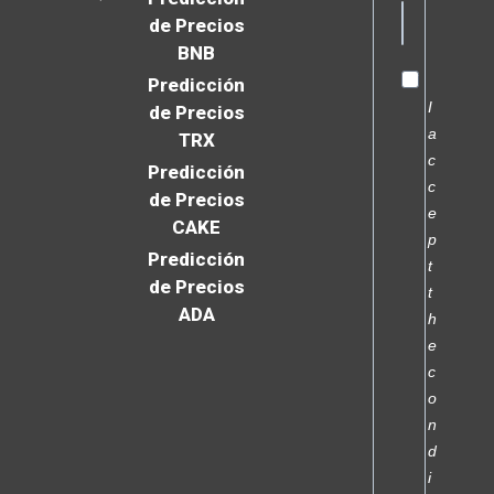
de Precios
BNB
Predicción
I
de Precios
a
TRX
c
Predicción
c
de Precios
e
CAKE
p
Predicción
t
de Precios
t
ADA
h
e
c
o
n
d
i