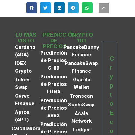
LO MÁS
PREDICCIÓN
CRYPTO
VISTO
DE
101
PRECIOS
Cardano
PancakeBunny
Predicción
(ADA)
Finance
C
de Precios
IDEX
PancakeSwap
r
SHIB
Crypto
Finance
y
Predicción
Token
Guarda
de Precios
p
Swap
Wallet
LUNA
t
Curve
Tronscan
Predicción
Finance
o
SushiSwap
de Precios
Aptos
E
Acala
AVAX
(APT)
Network
c
Predicción
Calculadora
Ledger
o
de Precios