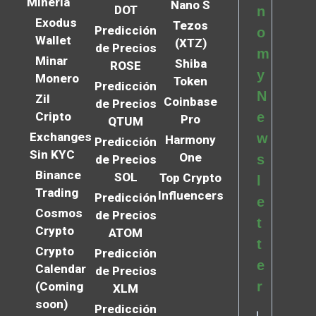
Minería
Nano S
DOT
n
Exodus
Tezos
Predicción
o
Wallet
(XTZ)
de Precios
m
Minar
Shiba
ROSE
y
Monero
Token
Predicción
N
Zil
Coinbase
de Precios
Cripto
e
Pro
QTUM
Exchanges
w
Harmony
Predicción
Sin KYC
One
s
de Precios
Binance
SOL
Top Crypto
l
Trading
Influencers
Predicción
e
Cosmos
de Precios
t
Crypto
ATOM
t
Crypto
Predicción
e
Calendar
de Precios
r
(Coming
XLM
soon)
Predicción