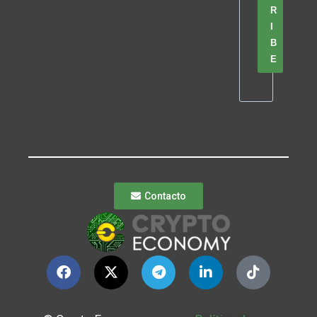
R
I
B
E
Contacto