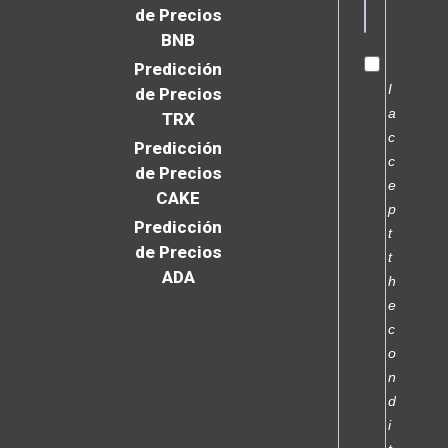
de Precios
BNB
Predicción
I
de Precios
a
TRX
c
Predicción
c
de Precios
e
CAKE
p
Predicción
t
de Precios
t
ADA
h
e
c
o
n
d
i