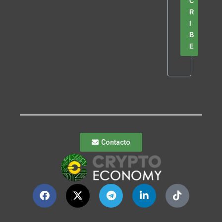
C
R
I
B
E
Contacto