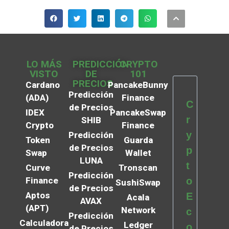
LO MÁS
PREDICCIÓN
CRYPTO
VISTO
DE
101
PRECIOS
Cardano
PancakeBunny
Predicción
(ADA)
Finance
C
de Precios
IDEX
PancakeSwap
r
SHIB
Crypto
Finance
y
Predicción
Token
Guarda
de Precios
p
Swap
Wallet
LUNA
t
Curve
Tronscan
Predicción
Finance
o
SushiSwap
de Precios
Aptos
E
Acala
AVAX
(APT)
Network
c
Predicción
Calculadora
Ledger
o
de Precios