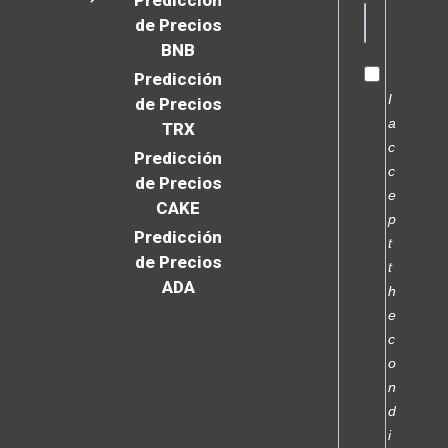
Predicción
de Precios
BNB
Predicción
I
de Precios
a
TRX
c
Predicción
c
de Precios
e
CAKE
p
Predicción
t
de Precios
t
ADA
h
e
c
o
n
d
i