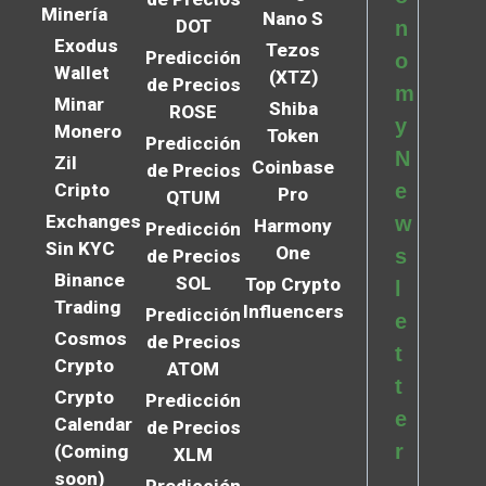
Minería
Nano S
DOT
n
Exodus
Tezos
Predicción
o
Wallet
(XTZ)
de Precios
m
Minar
Shiba
ROSE
y
Monero
Token
Predicción
N
Zil
Coinbase
de Precios
Cripto
e
Pro
QTUM
Exchanges
w
Harmony
Predicción
Sin KYC
One
s
de Precios
Binance
SOL
Top Crypto
l
Trading
Influencers
Predicción
e
Cosmos
de Precios
t
Crypto
ATOM
t
Crypto
Predicción
e
Calendar
de Precios
r
(Coming
XLM
soon)