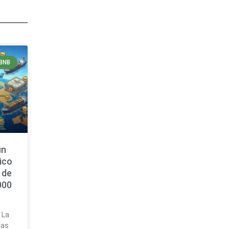
BNB
un
ico
 de
000
 La
las