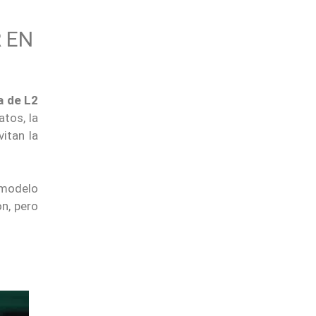
 EN
ca de L2
atos, la
itan la
 modelo
on, pero