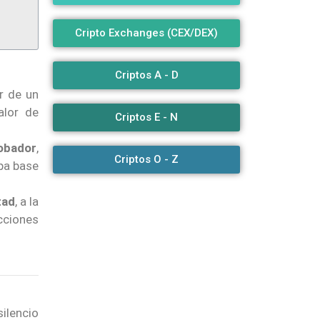
Cripto Exchanges (CEX/DEX)
Criptos A - D
r de un
alor de
Criptos E - N
robador
,
Criptos O - Z
apa base
tad
, a la
cciones
ilencio