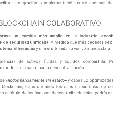
cilita la migración o implementación entre cadenas d
BLOCKCHAIN COLABORATIVO
ubraya un cambio más amplio en la industria: ecosi
e de seguridad unificada
. A medida que más cadenas se p
istema Ethereum»
y una
«fork red»
se vuelve menos clara.
erencias de activos fluidas y liquidez compartida. P
ón modular sin sacrificar la descentralización.
n de
«nodos parcialmente sin estado»
y capas L2 optimizadas
a blockchain, transformando los silos en sinfonías de co
imo capítulo de las finanzas descentralizadas bien podría es