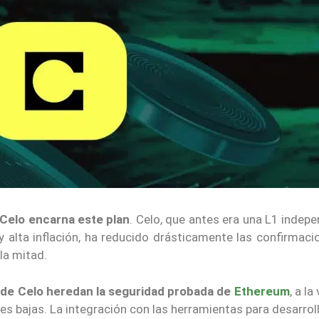
 Celo encarna este plan
. Celo, que antes era una L1 indep
alta inflación, ha reducido drásticamente las confirmaci
la mitad.
s de Celo heredan la seguridad probada de
Ethereum
, a la
es bajas. La integración con las herramientas para desarro