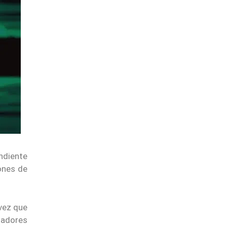
endiente
ones de
 vez que
lladores