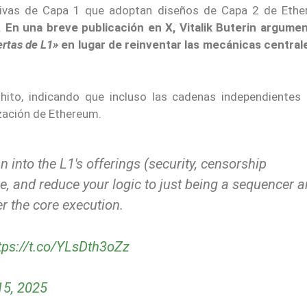
nativas de Capa 1 que adoptan diseños de Capa 2 de Ethe
.
En una breve publicación en X, Vitalik Buterin argume
ertas de L1»
en lugar de reinventar las mecánicas centrale
ito, indicando que incluso las cadenas independientes
ización de Ethereum.
n into the L1's offerings (security, censorship
re, and reduce your logic to just being a sequencer 
er the core execution.
tps://t.co/YLsDth3oZz
15, 2025