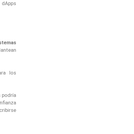
e dApps
stemas
lantean
ara los
 podría
nfianza
cribirse