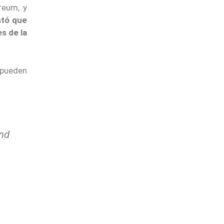
reum, y
ntó que
s de la
 pueden
and