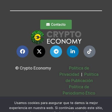
Contacto
© Crypto Economy
Política de
Privacidad
|
Política
de Publicación
Política de
Periodismo Ético
Política Cookies
|
Usamos cookies para asegurar que te damos la mejor
Bases Legales
|
experiencia en nuestra web. Si continúas usando este sitio,
Partners
|
Sobre