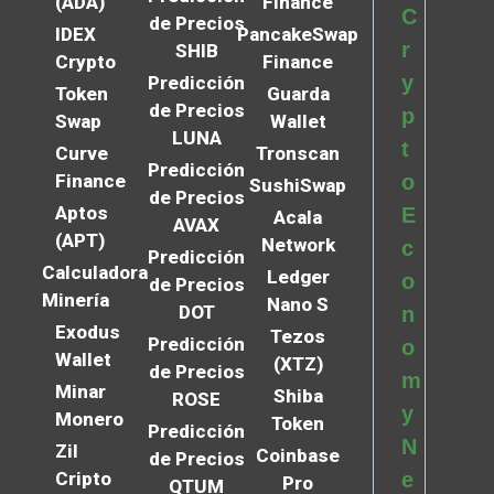
(ADA)
Finance
C
de Precios
IDEX
PancakeSwap
r
SHIB
Crypto
Finance
y
Predicción
Token
Guarda
de Precios
p
Swap
Wallet
LUNA
t
Curve
Tronscan
Predicción
Finance
o
SushiSwap
de Precios
Aptos
E
Acala
AVAX
(APT)
Network
c
Predicción
Calculadora
Ledger
o
de Precios
Minería
Nano S
DOT
n
Exodus
Tezos
Predicción
o
Wallet
(XTZ)
de Precios
m
Minar
Shiba
ROSE
y
Monero
Token
Predicción
N
Zil
Coinbase
de Precios
Cripto
e
Pro
QTUM