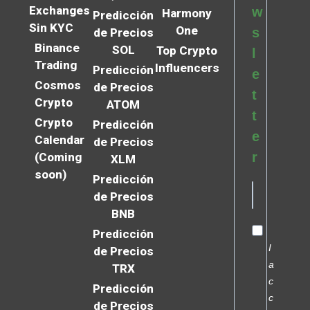
Exchanges
w
Harmony
Predicción
Sin KYC
One
s
de Precios
Binance
SOL
Top Crypto
l
Trading
Influencers
Predicción
e
Cosmos
de Precios
t
Crypto
ATOM
t
Crypto
Predicción
e
Calendar
de Precios
r
(Coming
XLM
soon)
Predicción
de Precios
BNB
Predicción
I
de Precios
a
TRX
c
Predicción
c
de Precios