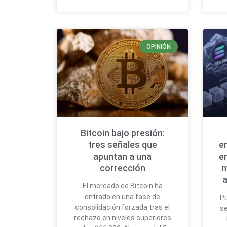
OPINIÓN
Bitcoin bajo presión:
tres señales que
e
apuntan a una
e
corrección
m
a
El mercado de Bitcoin ha
entrado en una fase de
Pu
consolidación forzada tras el
se
rechazo en niveles superiores