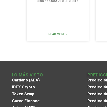
a los $66,000. Al cierre del 5
READ MORE »
LO MÁS VISTO
PREDICC
Cardano (ADA)
Predicció
IDEX Crypto
Predicció
Token Swap
Predicció
Curve Finance
Predicció