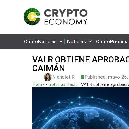
CriptoNoticias
Noticias
CriptoPrecios
VALR OBTIENE APROBAC
CAIMÁN
Nicholet R.
Published:
mayo 25,
Home
-
noticias flash
-
VALR obtiene aprobaci