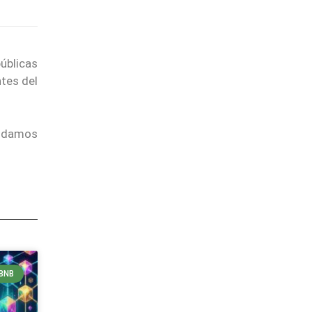
úblicas
ntes del
endamos
BNB