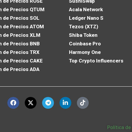
n de Precios ROSE
SushiSwap
n de Precios QTUM
Acala Network
n de Precios SOL
Ledger Nano S
n de Precios ATOM
Tezos (XTZ)
n de Precios XLM
Shiba Token
n de Precios BNB
Coinbase Pro
n de Precios TRX
Harmony One
n de Precios CAKE
Top Crypto Influencers
n de Precios ADA
Política de