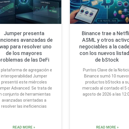
Jumper presenta
Binance trae a Netfli
unciones avanzadas de
ASML y otros activ
wap para resolver uno
negociables a la cad
de los mayores
con los nuevos lista
problemas de las DeFi
de bStock
 plataforma de agregación e
Puntos Clave de la Notici
interoperabilidad Jumper
Binance sumó 10 nuevo
presentó este miércoles
productos bStocks a s
mper Advanced. Se trata de
mercado al contado el 5 
n conjunto de herramientas
agosto de 2026 a las 12:
avanzadas orientadas a
resolver las ineficiencias
READ MORE »
READ MORE »