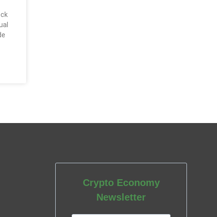
ock
ual
de
Crypto Economy
Newsletter