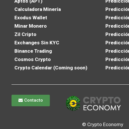
Aptos (APT)
Predicció
Calculadora Minería
Predicció
Exodus Wallet
Predicció
Minar Monero
Predicció
Zil Cripto
Predicció
Exchanges Sin KYC
Predicció
Binance Trading
Predicció
Cosmos Crypto
Predicció
Crypto Calendar (Coming soon)
Predicció
Contacto
© Crypto Economy