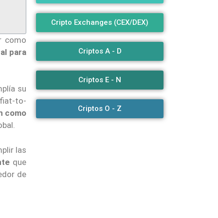
Cripto Exchanges (CEX/DEX)
ar como
Criptos A - D
al para
Criptos E - N
mplía su
fiat-to-
Criptos O - Z
án como
bal.
plir las
nte
que
eedor de