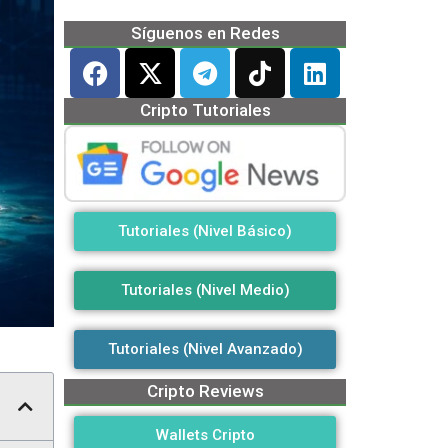
Síguenos en Redes
Cripto Tutoriales
Tutoriales (Nivel Básico)
Tutoriales (Nivel Medio)
Tutoriales (Nivel Avanzado)
Cripto Reviews
Wallets Cripto