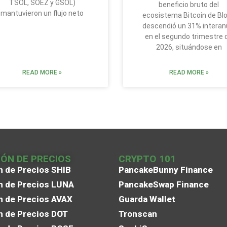
TSOL, SOEZ y GSOL)
beneficio bruto del
mantuvieron un flujo neto
ecosistema Bitcoin de Bl
descendió un 31% interan
en el segundo trimestre 
2026, situándose en
READ MORE »
READ MORE »
IÓN DE PRECIOS
CRYPTO 101
n de Precios SHIB
PancakeBunny Finance
n de Precios LUNA
PancakeSwap Finance
n de Precios AVAX
Guarda Wallet
n de Precios DOT
Tronscan