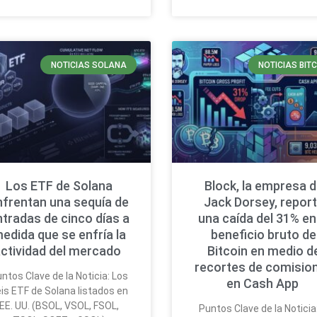
NOTICIAS SOLANA
NOTICIAS BIT
Los ETF de Solana
Block, la empresa 
nfrentan una sequía de
Jack Dorsey, repor
ntradas de cinco días a
una caída del 31% en
edida que se enfría la
beneficio bruto de
ctividad del mercado
Bitcoin en medio d
recortes de comisio
ntos Clave de la Noticia: Los
en Cash App
is ETF de Solana listados en
EE. UU. (BSOL, VSOL, FSOL,
Puntos Clave de la Noticia: