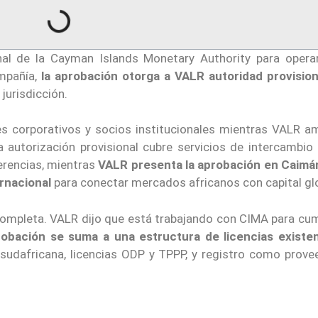
onal de la Cayman Islands Monetary Authority para oper
ompañía,
la aprobación otorga a VALR autoridad provision
 jurisdicción.
tes corporativos y socios institucionales mientras VALR a
a autorización provisional cubre servicios de intercambio 
ferencias, mientras
VALR presenta la aprobación en Caim
rnacional
para conectar mercados africanos con capital glo
 completa. VALR dijo que está trabajando con CIMA para cum
robación se suma a una estructura de licencias existe
A sudafricana, licencias ODP y TPPP, y registro como prov