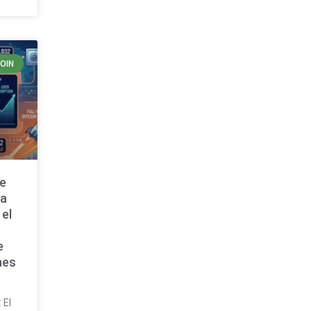
COIN
de
ta
 el
e
nes
 El