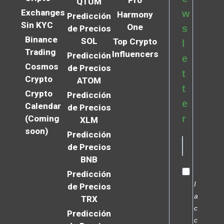
Pro
QTUM
Exchanges
w
Harmony
Predicción
Sin KYC
One
s
de Precios
Binance
SOL
Top Crypto
l
Trading
Influencers
Predicción
e
Cosmos
de Precios
t
Crypto
ATOM
t
Crypto
Predicción
e
Calendar
de Precios
r
(Coming
XLM
soon)
Predicción
de Precios
BNB
Predicción
I
de Precios
a
TRX
c
Predicción
c