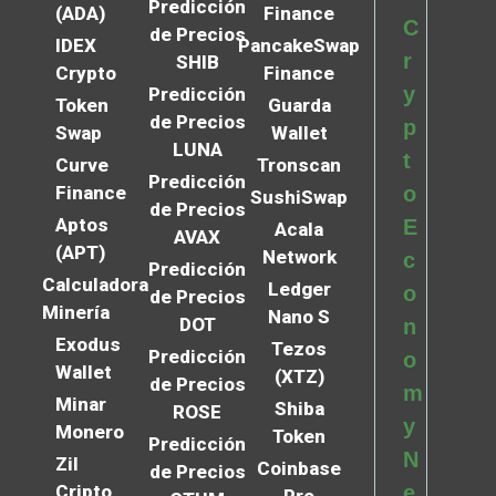
Predicción
(ADA)
Finance
C
de Precios
IDEX
PancakeSwap
r
SHIB
Crypto
Finance
y
Predicción
Token
Guarda
de Precios
p
Swap
Wallet
LUNA
t
Curve
Tronscan
Predicción
Finance
o
SushiSwap
de Precios
Aptos
E
Acala
AVAX
(APT)
Network
c
Predicción
Calculadora
Ledger
o
de Precios
Minería
Nano S
DOT
n
Exodus
Tezos
Predicción
o
Wallet
(XTZ)
de Precios
m
Minar
Shiba
ROSE
y
Monero
Token
Predicción
N
Zil
Coinbase
de Precios
Cripto
e