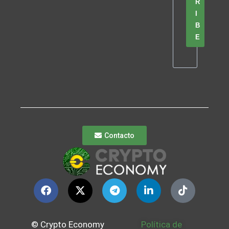
R
I
B
E
Contacto
© Crypto Economy
Política de