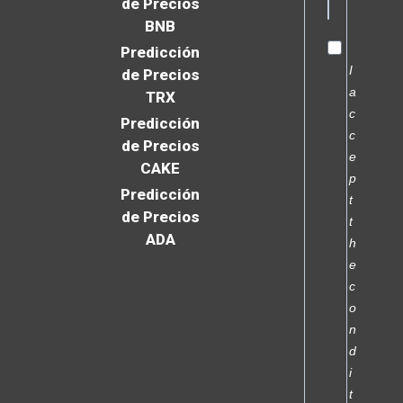
de Precios
BNB
Predicción
I
de Precios
a
TRX
c
Predicción
c
de Precios
e
CAKE
p
Predicción
t
de Precios
t
ADA
h
e
c
o
n
d
i
t