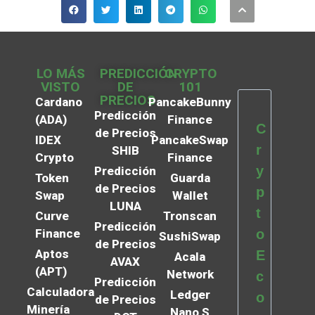
LO MÁS
PREDICCIÓN
CRYPTO
VISTO
DE
101
PRECIOS
Cardano
PancakeBunny
Predicción
(ADA)
Finance
C
de Precios
IDEX
PancakeSwap
r
SHIB
Crypto
Finance
y
Predicción
Token
Guarda
de Precios
p
Swap
Wallet
LUNA
t
Curve
Tronscan
Predicción
Finance
o
SushiSwap
de Precios
Aptos
E
Acala
AVAX
(APT)
Network
c
Predicción
Calculadora
Ledger
o
de Precios
Minería
Nano S