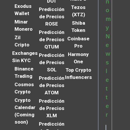
DOT
n
Exodus
Tezos
Predicción
o
Wallet
(XTZ)
de Precios
m
Minar
Shiba
ROSE
y
Monero
Token
Predicción
N
Zil
Coinbase
de Precios
Cripto
e
Pro
QTUM
Exchanges
w
Harmony
Predicción
Sin KYC
One
s
de Precios
Binance
SOL
Top Crypto
l
Trading
Influencers
Predicción
e
Cosmos
de Precios
t
Crypto
ATOM
t
Crypto
Predicción
e
Calendar
de Precios
r
(Coming
XLM
soon)
Predicción