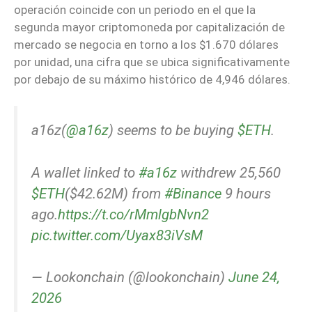
operación coincide con un periodo en el que la
segunda mayor criptomoneda por capitalización de
mercado se negocia en torno a los $1.670 dólares
por unidad, una cifra que se ubica significativamente
por debajo de su máximo histórico de 4,946 dólares.
a16z(
@a16z
) seems to be buying
$ETH
.
A wallet linked to
#a16z
withdrew 25,560
$ETH
($42.62M) from
#Binance
9 hours
ago.
https://t.co/rMmlgbNvn2
pic.twitter.com/Uyax83iVsM
— Lookonchain (@lookonchain)
June 24,
2026